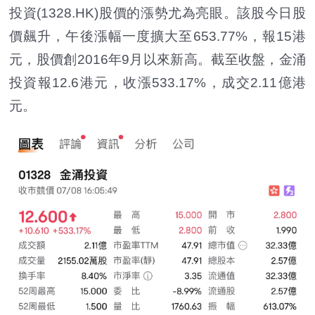
投資(1328.HK)股價的漲勢尤為亮眼。該股今日股
價飆升，午後漲幅一度擴大至653.77%，報15港
元，股價創2016年9月以來新高。截至收盤，金涌
投資報12.6港元，收漲533.17%，成交2.11億港
元。