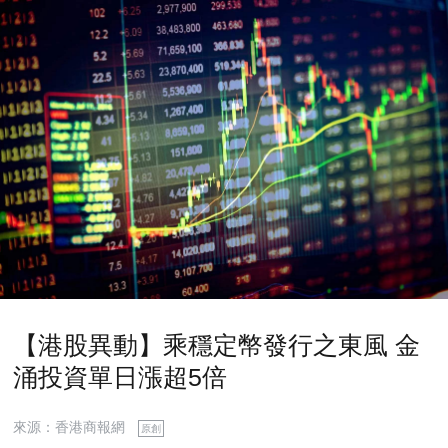
【港股異動】乘穩定幣發行之東風 金
涌投資單日漲超5倍
來源：香港商報網
原創