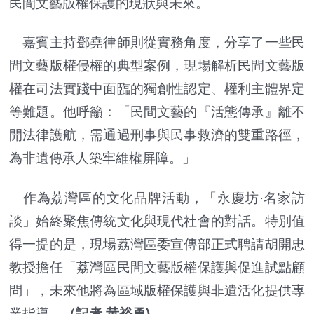
民間文藝版權保護的現狀與未來。
嘉賓主持鄧堯律師則從實務角度，分享了一些民
間文藝版權侵權的典型案例，現場解析民間文藝版
權在司法實踐中面臨的獨創性認定、權利主體界定
等難題。他呼籲：「民間文藝的『活態傳承』離不
開法律護航，需通過刑事與民事救濟的雙重路徑，
為非遺傳承人築牢維權屏障。」
作為荔灣區的文化品牌活動，「永慶坊·名家訪
談」始終聚焦傳統文化與現代社會的對話。特別值
得一提的是，現場荔灣區委宣傳部正式聘請胡開忠
教授擔任「荔灣區民間文藝版權保護與促進試點顧
問」，未來他將為區域版權保護與非遺活化提供專
業指導。
（記者 黃裕勇)