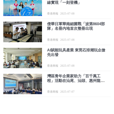
線實現「一刻登機」
香港商報
2025-07-08
侵華日軍華南細菌戰「波第8604部
隊」名冊内地首次整冊出現
香港商報
2025-07-08
AI賦能玩具產業 東莞石排潮玩企搶
先出發
香港商報
2025-07-08
灣區青年企業家助力「百千萬工
程」活動在汕尾、汕頭、惠州龍門
舉行
香港商報
2025-07-07