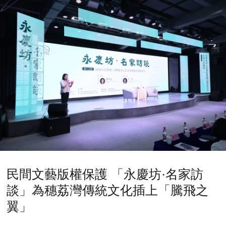
民間文藝版權保護 「永慶坊·名家訪
談」為穗荔灣傳統文化插上「騰飛之
翼」