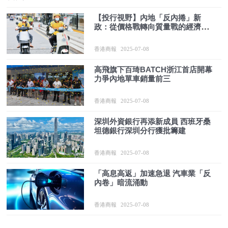
【投行視野】內地「反內捲」新
政：從價格戰轉向質量戰的經濟分
水嶺
香港商報
2025-07-08
高飛旗下百琦BATCH浙江首店開幕
力爭內地單車銷量前三
香港商報
2025-07-08
深圳外資銀行再添新成員 西班牙桑
坦德銀行深圳分行獲批籌建
香港商報
2025-07-08
「高息高返」加速急退 汽車業「反
內卷」暗流涌動
香港商報
2025-07-08