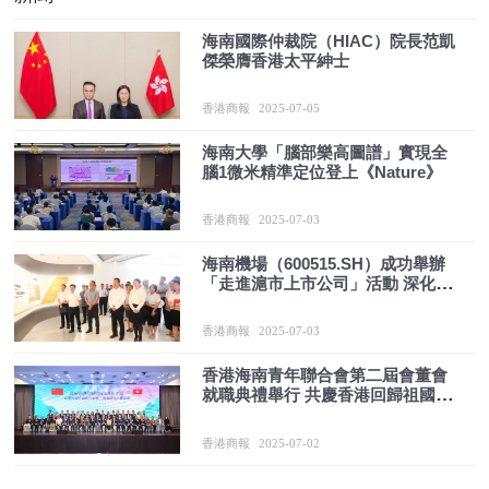
海南國際仲裁院（HIAC）院長范凱
傑榮膺香港太平紳士
香港商報
2025-07-05
海南大學「腦部樂高圖譜」實現全
腦1微米精準定位登上《Nature》
香港商報
2025-07-03
海南機場（600515.SH）成功舉辦
「走進滬市上市公司」活動 深化投
資者交流
香港商報
2025-07-03
香港海南青年聯合會第二屆會董會
就職典禮舉行 共慶香港回歸祖國28
周年
香港商報
2025-07-02