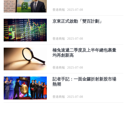
香港商報
2025-07-08
京東正式啟動「雙百計劃」
香港商報
2025-07-08
極兔速遞二季度及上半年總包裹量
均再創新高
香港商報
2025-07-08
記者手記：一面金鑼折射新股市場
熱潮
香港商報
2025-07-08