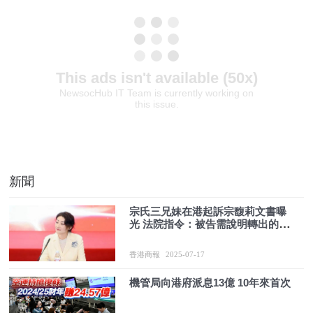
新聞
宗氏三兄妹在港起訴宗馥莉文書曝
光 法院指令：被告需說明轉出的
108.5萬美元下落
香港商報
2025-07-17
機管局向港府派息13億 10年來首次