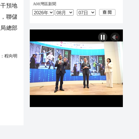
干預地
局，聯儲
儲局總部
：
程向明