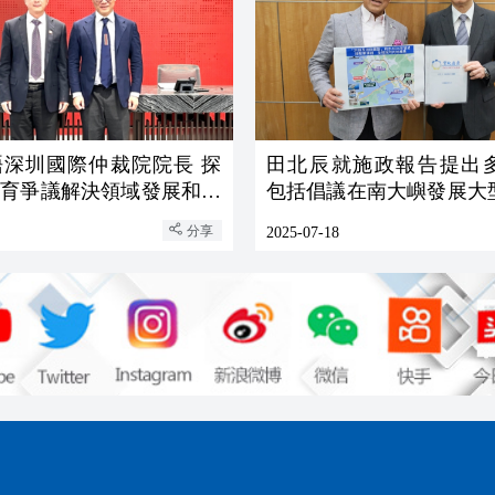
晤深圳國際仲裁院院長 探
田北辰就施政報告提出
體育爭議解決領域發展和協
包括倡議在南大嶼發展大
合度假村酒店
分享
2025-07-18