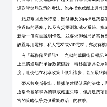
達對聯儲局政策的看法。他亦指鮑威爾上月作
鮑威爾回應沃特指，翻修涉及的兩棟建築都需
換過時的系統，以及火災探測和滅火系統。鮑
新增一個頁面說明情況、並要求聯儲局監察長
設置專用電梯、私人電梯或VIP電梯，亦沒有
有「新聯儲局通訊社」之稱的華爾街日報記者蒂米拉
上已將這場鬥爭從政策辯論，轉移至更具公眾
度，迫使他在利率政策上做出讓步，甚至最終
蒂米拉奧斯指出，根據創建聯儲局的法律，理事只
通常會被解釋為瀆職或嚴重失職，僅憑建築項
宮的策略似乎更側重於政治上的攻擊。