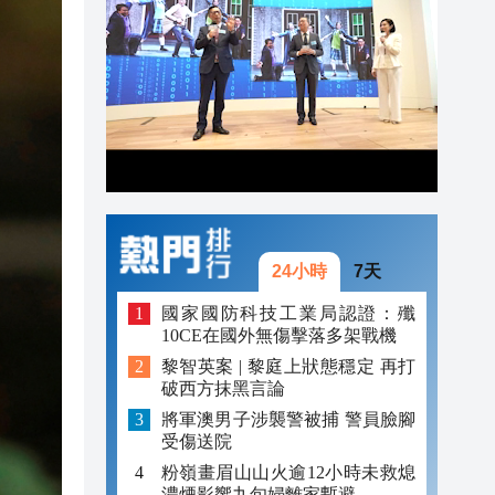
20:42
20:41
20:40
20:39
20:34
20:31
24小時
7天
國家國防科技工業局認證：殲
10CE在國外無傷擊落多架戰機
黎智英案 | 黎庭上狀態穩定 再打
破西方抹黑言論
將軍澳男子涉襲警被捕 警員臉腳
受傷送院
粉嶺畫眉山山火逾12小時未救熄
濃煙影響九旬婦離家暫避