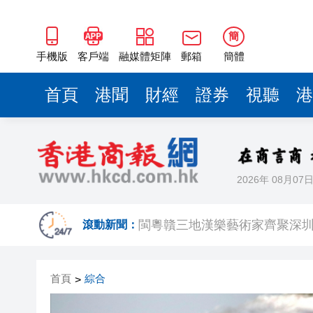
閩粵贛三地漢樂藝術家齊聚深
有片丨外交部回應特朗普委內瑞
簡
50餘位頂尖專家共話時代命題
手機版
客戶端
融媒體矩陣
郵箱
簡體
海南澄邁文儒煥新升級 五組數
首頁
港聞
財經
證券
視聽
港
梁振英率港區全國政協委員考
2025年海南儋州以舊換新帶動消
山東26戶省屬國企去年合計營收2
2026年 08月07
瀋陽鐵西校園閱讀活動解鎖閱
閩粵贛三地漢樂藝術家齊聚深
滾動新聞：
有片丨外交部回應特朗普委內瑞
首頁
綜合
>
50餘位頂尖專家共話時代命題
海南澄邁文儒煥新升級 五組數