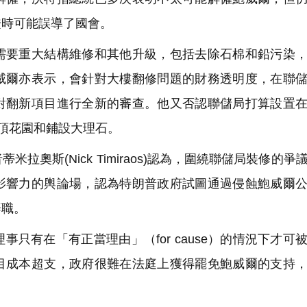
證時可能誤導了國會。
要重大結構維修和其他升級，包括去除石棉和鉛污染，
威爾亦表示，會針對大樓翻修問題的財務透明度，在聯
對翻新項目進行全新的審查。他又否認聯儲局打算設置
樓頂花園和鋪設大理石。
奧斯(Nick Timiraos)認為，圍繞聯儲局裝修的爭
影響力的輿論場，認為特朗普政府試圖通過侵蝕鮑威爾
辭職。
有在「有正當理由」（for cause）的情況下才可
目成本超支，政府很難在法庭上獲得罷免鮑威爾的支持