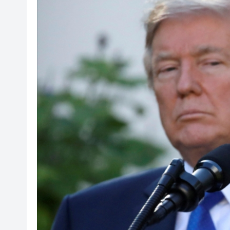
梁振英率港區全國政協委員考
2025年海南儋州以舊換新帶動消
山東26戶省屬國企去年合計營收2
瀋陽鐵西校園閱讀活動解鎖閱
閩粵贛三地漢樂藝術家齊聚深
有片丨外交部回應特朗普委內瑞