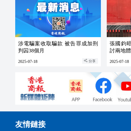
涉電騙案收取騙款 被告罪成加刑
張國鈞
判囚38個月
討兩地
作
分享
2025-07-18
2025-07-18
友情鏈接