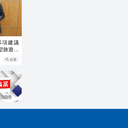
多項建議
型旅遊綜
分享