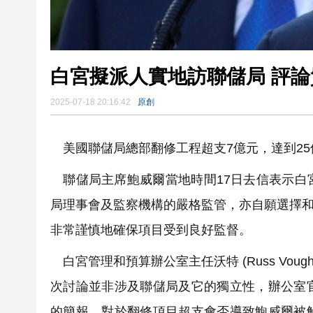
白宮擬派人實地訪聯儲局 評
2025-07-18 20:16:42
原創
美國聯儲局總部翻修工程超支7億元，達到25
聯儲局主席鮑威爾當地時間17日去信表示白
局理事會及監察機構的嚴格監管，亦自願選擇和
非常謹慎地確保項目受到良好監督。
白宮管理和預算辦公室主任沃特 (Russ Vo
次討論並非涉及聯儲局及它的獨立性，辦公室
的簡報。對於翻修項目超支會否導致鮑威爾被