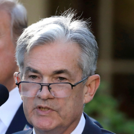
察團來瓊考察
費約18億元
.58萬億 利潤總額近936億
讀新玩法
圳，共奏客家文化傳承新篇章
拉石油言論 拉美國家有權自主選擇合作夥伴