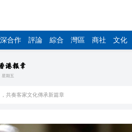
圳，共奏客家文化傳承新篇章
拉石油言論 拉美國家有權自主選擇合作夥伴
據見證文儒沉香從傳統邁向現代
深合作
評論
綜合
灣區
商社
文化
察團來瓊考察
費約18億元
.58萬億 利潤總額近936億
日
星期五
讀新玩法
圳，共奏客家文化傳承新篇章
拉石油言論 拉美國家有權自主選擇合作夥伴
據見證文儒沉香從傳統邁向現代