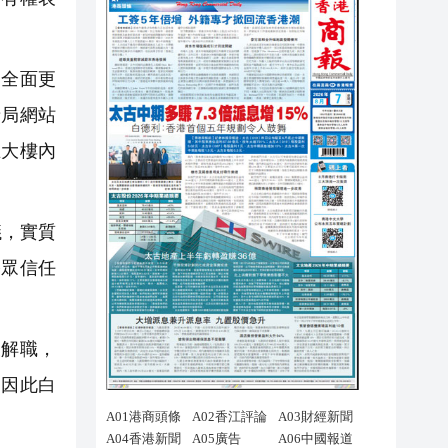
全面更
儲局網站
在大樓內
議，實質
公眾信任
被解職，
，因此白