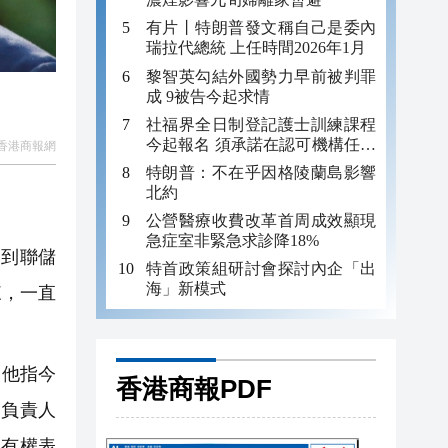
有片丨特朗普發文稱自己是委內
瑞拉代總統 上任時間2026年1月
黎智英勾結外國勢力早前被判罪
成 9被告今起求情
社福界全日制登記護士訓練課程
今起報名 須承諾在認可機構任職
香港商報網
至少三年
特朗普：不在乎因格陵蘭島影響
北約
公營醫療收費改革首周成效顯現
急症室非緊急求診降18%
受到聯儲
特首政策組研討會探討內企「出
海」新模式
來，一直
。他指今
香港商報PDF
目負責人
仍有權表