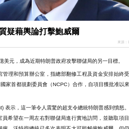
論質疑藉輿論打擊鮑威爾
來源：
億美元，成為近期特朗普政府攻擊聯儲局的另一目標。
宮管理和預算辦公室，指總部翻修工程及資金安排始終
國家首都規劃委員會（NCPC）合作，自項目獲批准以
ught) 表示，這一筆令人震驚的超支令總統特朗普感到憤怒
官員希望在一周左右對聯儲局進行實地訪問，並聽取項
解僱，沃特指總統已多次表明不太可能解僱鮑威爾，但