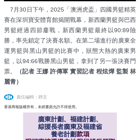
7月30日下午，2025「澳洲虎盃」四國男籃精英
賽在深圳寶安體育館揭開戰幕，新西蘭男籃與巴西
男籃經過四節鏖戰，新西蘭男籃最終以90:89險
勝，率先鎖定了決賽名額。在第二場進行的廣東全
運男籃與黑山男籃的比賽中，狀態大熱的廣東男
籃，以94:66戰勝黑山男籃，拿到了另一張決賽門
票。
（記者 王娜 許傳軍 實習記者 程炫燁 監製 林
麗青）
責任編輯：靜文
香港商報版權所有，未經書面允許不得使用。