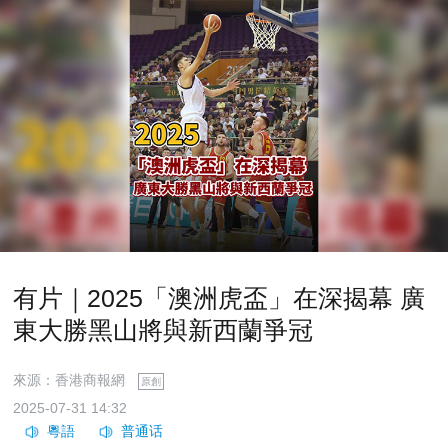
有片｜2025「澳洲虎盃」在深揭幕 廣
東大勝黑山將與新西蘭爭冠
來源：香港商報網
原創
2025-07-31 14:32