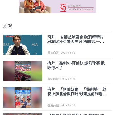
新聞
有片丨 香港足球盛會 熱刺精華片
段柏比沙亞驚天笠射 法蘭克:一切
安排完美願再訪港
香港商報
2025-08-01
有片丨熱刺VS阿仙奴 激烈球賽 歡
呼停不了
香港商報
2025-07-31
有片丨「阿仙奴贏」「熱刺勝」 啟
德上演北倫敦打吡 球迷提前到場各
挺主隊
香港商報
2025-07-31