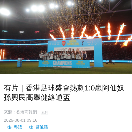
有片｜香港足球盛會熱刺1:0贏阿仙奴
孫興民高舉健絡通盃
來源：香港商報網
原創
2025-08-01 09:16