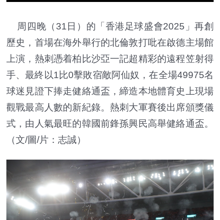
周四晚（31日）的「香港足球盛會2025」再創
歷史，首場在海外舉行的北倫敦打吡在啟德主場館
上演，熱刺憑着柏比沙亞一記超精彩的遠程笠射得
手、最終以1比0擊敗宿敵阿仙奴，在全場49975名
球迷見證下捧走健絡通盃，締造本地體育史上現場
觀戰最高人數的新紀錄。熱刺大軍賽後出席頒獎儀
式，由人氣最旺的韓國前鋒孫興民高舉健絡通盃。
（文/圖/片：志誠）