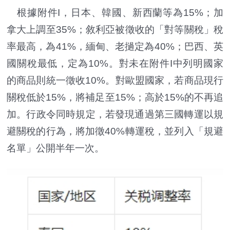
根據附件I，日本、韓國、新西蘭等為15%；加
拿大上調至35%；敘利亞被徵收的「對等關稅」稅
率最高，為41%，緬甸、老撾定為40%；巴西、英
國關稅最低，定為10%。對未在附件I中列明國家
的商品則統一徵收10%。對歐盟國家，若商品現行
關稅低於15%，將補足至15%；高於15%的不再追
加。行政令同時規定，若發現通過第三國轉運以規
避關稅的行為，將加徵40%轉運稅，並列入「規避
名單」公開半年一次。