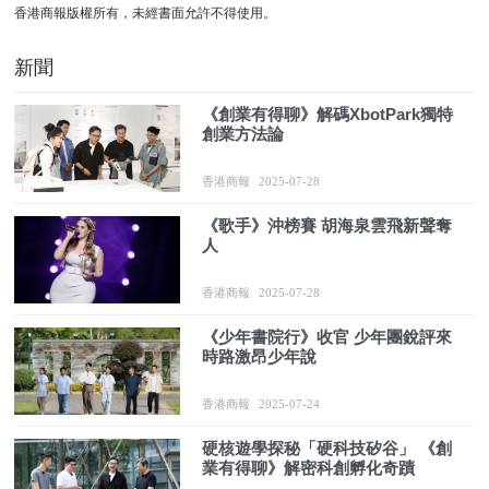
香港商報版權所有，未經書面允許不得使用。
新聞
《創業有得聊》解碼XbotPark獨特
創業方法論
香港商報
2025-07-28
《歌手》沖榜賽 胡海泉雲飛新聲奪
人
香港商報
2025-07-28
《少年書院行》收官 少年團銳評來
時路激昂少年說
香港商報
2025-07-24
硬核遊學探秘「硬科技矽谷」 《創
業有得聊》解密科創孵化奇蹟