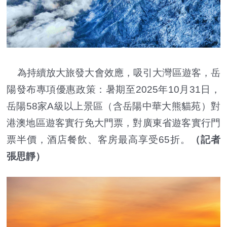
為持續放大旅發大會效應，吸引大灣區遊客，岳
陽發布專項優惠政策：暑期至2025年10月31日，
岳陽58家A級以上景區（含岳陽中華大熊貓苑）對
港澳地區遊客實行免大門票，對廣東省遊客實行門
票半價，酒店餐飲、客房最高享受65折。
（記者
張思靜）