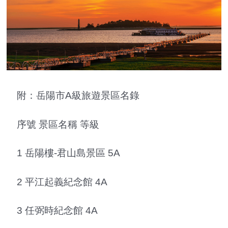
附：岳陽市A級旅遊景區名錄
序號 景區名稱 等級
1 岳陽樓-君山島景區 5A
2 平江起義紀念館 4A
3 任弼時紀念館 4A