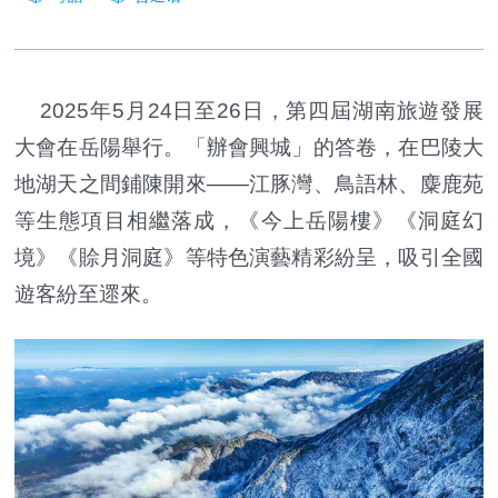
2025年5月24日至26日，第四屆湖南旅遊發展
大會在岳陽舉行。「辦會興城」的答卷，在巴陵大
地湖天之間鋪陳開來——江豚灣、鳥語林、麋鹿苑
等生態項目相繼落成，《今上岳陽樓》《洞庭幻
境》《賒月洞庭》等特色演藝精彩紛呈，吸引全國
遊客紛至遝來。