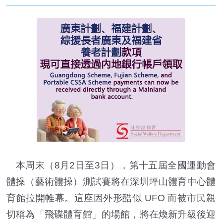
本周末（8月2日至3日），第十五屆全國運動會
體操（藝術體操）測試賽將在深圳坪山體育中心體
育館拉開帷幕。這座因外形酷似 UFO 而被市民親
切稱為「飛碟體育館」的場館，將在煥新升級後迎