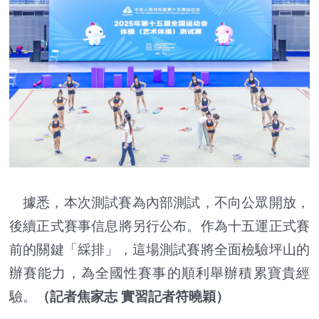
據悉，本次測試賽為內部測試，不向公眾開放，
後續正式賽事信息將另行公布。作為十五運正式賽
前的關鍵「綵排」，這場測試賽將全面檢驗坪山的
辦賽能力，為全國性賽事的順利舉辦積累寶貴經
驗。
（記者焦家志 實習記者符曉穎）