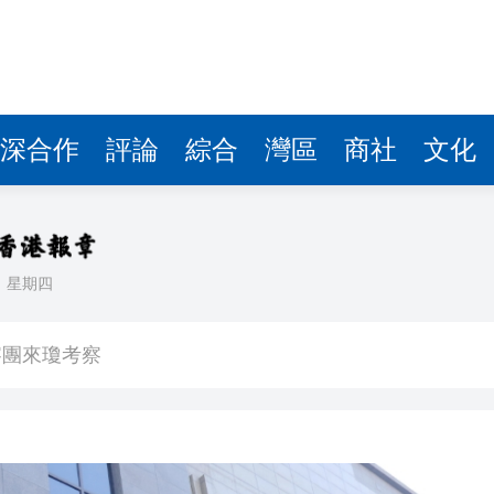
察團來瓊考察
費約18億元
.58萬億 利潤總額近936億
讀新玩法
深合作
評論
綜合
灣區
商社
文化
圳，共奏客家文化傳承新篇章
拉石油言論 拉美國家有權自主選擇合作夥伴
日
星期四
據見證文儒沉香從傳統邁向現代
察團來瓊考察
費約18億元
.58萬億 利潤總額近936億
讀新玩法