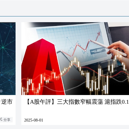
曾逆市
【A股午評】三大指數窄幅震蕩 滬指
分享
2025-08-01