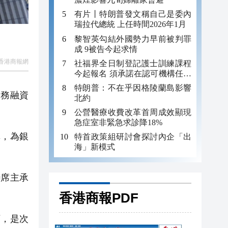
有片丨特朗普發文稱自己是委內
瑞拉代總統 上任時間2026年1月
黎智英勾結外國勢力早前被判罪
成 9被告今起求情
香港商報網
社福界全日制登記護士訓練課程
今起報名 須承諾在認可機構任職
至少三年
特朗普：不在乎因格陵蘭島影響
債務融資
北約
公營醫療收費改革首周成效顯現
急症室非緊急求診降18%
，為銀
特首政策組研討會探討內企「出
海」新模式
席主承
香港商報PDF
，是次