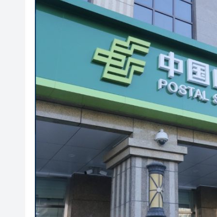
閩粵贛三地漢樂藝術家齊聚深
有片丨外交部回應特朗普委內瑞
50餘位頂尖專家共話時代命題
海南澄邁文儒煥新升級 五組數
梁振英率港區全國政協委員考
2025年海南儋州以舊換新帶動消
山東26戶省屬國企去年合計營收2
瀋陽鐵西校園閱讀活動解鎖閱
閩粵贛三地漢樂藝術家齊聚深
有片丨外交部回應特朗普委內瑞