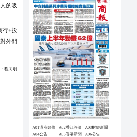
行人的吸
商行+投
平對外開
：
程向明