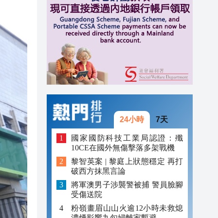
20:34
20:31
20:55
20:42
20:42
20:41
24小時
7天
20:40
國家國防科技工業局認證：殲
10CE在國外無傷擊落多架戰機
20:39
黎智英案 | 黎庭上狀態穩定 再打
破西方抹黑言論
20:34
將軍澳男子涉襲警被捕 警員臉腳
20:31
受傷送院
粉嶺畫眉山山火逾12小時未救熄
濃煙影響九旬婦離家暫避