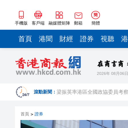
梁振英率港區全國政協委員考
2025年海南儋州以舊換新帶動消
簡
山東26戶省屬國企去年合計營收2
手機版
客戶端
融媒體矩陣
郵箱
簡體
瀋陽鐵西校園閱讀活動解鎖閱
首頁
港聞
財經
證券
視聽
港
閩粵贛三地漢樂藝術家齊聚深
有片丨外交部回應特朗普委內瑞
50餘位頂尖專家共話時代命題
2026年 08月06
海南澄邁文儒煥新升級 五組數
梁振英率港區全國政協委員考
滾動新聞：
2025年海南儋州以舊換新帶動消
首頁
證券
>
山東26戶省屬國企去年合計營收2
瀋陽鐵西校園閱讀活動解鎖閱