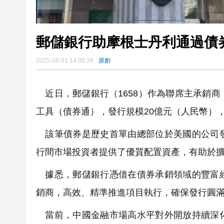
郵儲銀行助摩根士丹利通過債
2025-08-01 14:00:39
原創
近日，郵儲銀行（1658）作為聯席主承銷
工具（債券通），發行規模20億元（人民幣），期
該筆債券是歷史首單由總部位於美國的公司發
行間市場投資者提供了優質配置資產，有助於
據悉，郵儲銀行憑借在債券承銷領域的豐富經
銷商，高效、精準推進項目執行，確保發行圓
當前，中國金融市場高水平對外開放持續深化