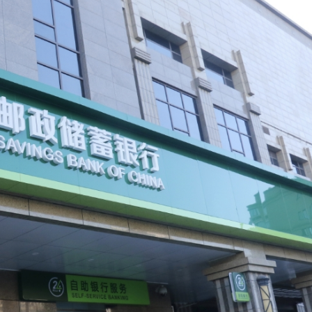
圳，共奏客家文化傳承新篇章
拉石油言論 拉美國家有權自主選擇合作夥伴
據見證文儒沉香從傳統邁向現代
察團來瓊考察
費約18億元
.58萬億 利潤總額近936億
讀新玩法
圳，共奏客家文化傳承新篇章
拉石油言論 拉美國家有權自主選擇合作夥伴