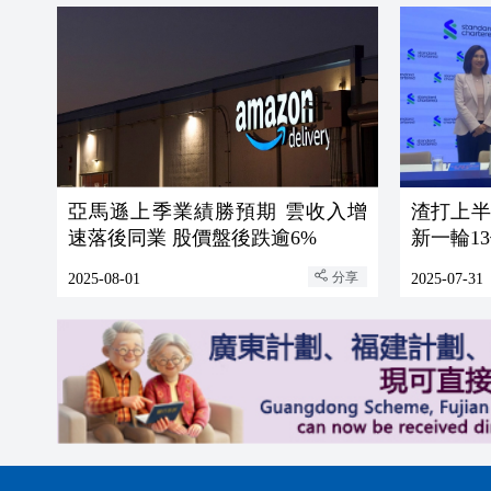
亞馬遜上季業績勝預期 雲收入增
渣打上半
速落後同業 股價盤後跌逾6%
新一輪1
分享
2025-08-01
2025-07-31