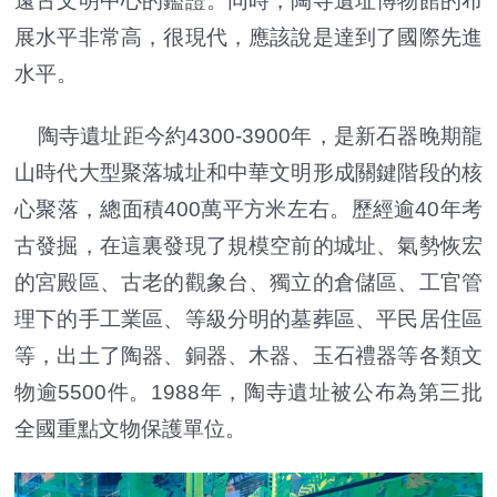
遠古文明中心的鑑證。同時，陶寺遺址博物館的布
展水平非常高，很現代，應該說是達到了國際先進
水平。
陶寺遺址距今約4300-3900年，是新石器晚期龍
山時代大型聚落城址和中華文明形成關鍵階段的核
心聚落，總面積400萬平方米左右。歷經逾40年考
古發掘，在這裏發現了規模空前的城址、氣勢恢宏
的宮殿區、古老的觀象台、獨立的倉儲區、工官管
理下的手工業區、等級分明的墓葬區、平民居住區
等，出土了陶器、銅器、木器、玉石禮器等各類文
物逾5500件。1988年，陶寺遺址被公布為第三批
全國重點文物保護單位。