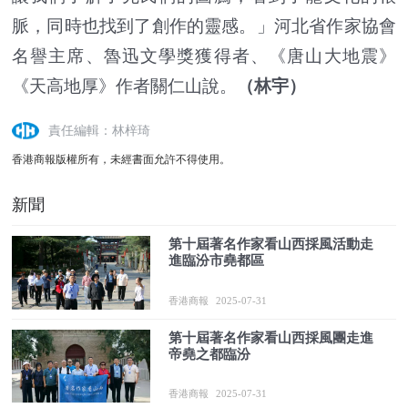
脈，同時也找到了創作的靈感。」河北省作家協會
名譽主席、魯迅文學獎獲得者、《唐山大地震》
《天高地厚》作者關仁山說。
（林宇）
責任編輯：林梓琦
香港商報版權所有，未經書面允許不得使用。
新聞
第十屆著名作家看山西採風活動走
進臨汾市堯都區
香港商報
2025-07-31
第十屆著名作家看山西採風團走進
帝堯之都臨汾
香港商報
2025-07-31