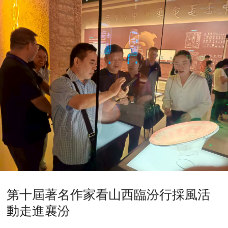
第十屆著名作家看山西臨汾行採風活
動走進襄汾