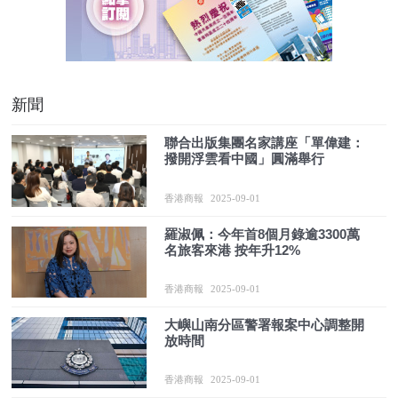
新聞
聯合出版集團名家講座「單偉建：
撥開浮雲看中國」圓滿舉行
香港商報
2025-09-01
羅淑佩：今年首8個月錄逾3300萬
名旅客來港 按年升12%
香港商報
2025-09-01
大嶼山南分區警署報案中心調整開
放時間
香港商報
2025-09-01