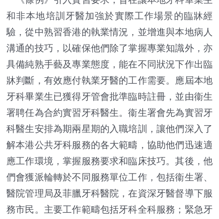
和非本地培訓牙醫加強於實際工作場景的臨牀經
驗，從中熟習香港的執業情況，並增進與本地病人
溝通的技巧，以確保他們除了掌握專業知識外，亦
具備純熟手藝及專業態度，能在不同狀況下作出臨
牀判斷，有效應付執業牙醫的工作需要。應屆本地
牙科畢業生已獲得牙管會批準臨時註冊，並由衞生
署聘任為合約實習牙科醫生。衞生署會先為實習牙
科醫生安排為期兩星期的入職培訓，讓他們深入了
解本港公共牙科服務的各大範疇，協助他們迅速適
應工作環境，掌握服務要求和臨床技巧。其後，他
們會獲派輪轉於不同服務單位工作，包括衞生署、
醫院管理局及菲臘牙科醫院，在資深牙醫督導下服
務市民。主要工作範疇包括牙科全科服務；緊急牙