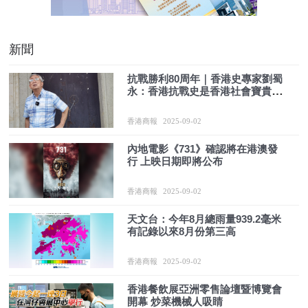
新聞
抗戰勝利80周年｜香港史專家劉蜀
永：香港抗戰史是香港社會寶貴的
精神財富
香港商報
2025-09-02
內地電影《731》確認將在港澳發
行 上映日期即將公布
香港商報
2025-09-02
天文台：今年8月總雨量939.2毫米
有記錄以來8月份第三高
香港商報
2025-09-02
香港餐飲展亞洲零售論壇暨博覽會
開幕 炒菜機械人吸睛