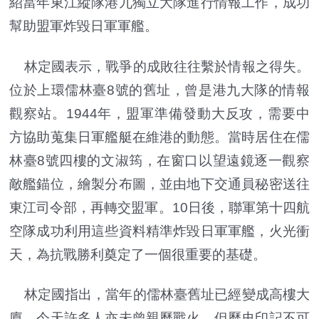
紹當年東江縱隊港九獨立大隊進行情報工作，成功
幫助盟軍炸毀日軍軍艦。
林定國表示，戰爭的成敗往往繫於情報之得失。
位於上環儒林臺8號的舊址，曾是港九大隊的情報
觀察站。1944年，盟軍準備發動大反攻，需要中
方協助蒐集日軍艦艇在維港的動態。當時居住在儒
林臺8號四樓的文淑筠，在窗口以望遠鏡逐一觀察
敵艦錨位，繪製分布圖，並由地下交通員秘密送往
東江司令部，再轉交盟軍。10日後，聯軍第十四航
空隊成功利用這些資料精準炸毀日軍軍艦，火光衝
天，為抗戰勝利奠定了一個很重要的基礎。
林定國指出，當年的儒林臺舊址已經變成高樓大
廈，今天許多人亦未曾親歷戰火，但歷史印記不可