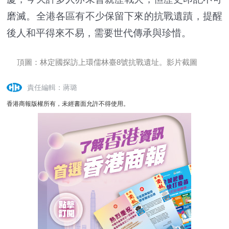
磨滅。全港各區有不少保留下來的抗戰遺蹟，提醒
後人和平得來不易，需要世代傳承與珍惜。
頂圖：林定國探訪上環儒林臺8號抗戰遺址。影片截圖
責任編輯：蔣璐
香港商報版權所有，未經書面允許不得使用。