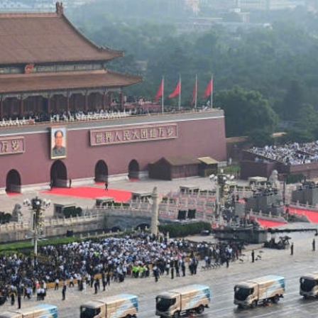
拉石油言論 拉美國家有權自主選擇合作夥伴
據見證文儒沉香從傳統邁向現代
察團來瓊考察
費約18億元
.58萬億 利潤總額近936億
讀新玩法
圳，共奏客家文化傳承新篇章
拉石油言論 拉美國家有權自主選擇合作夥伴