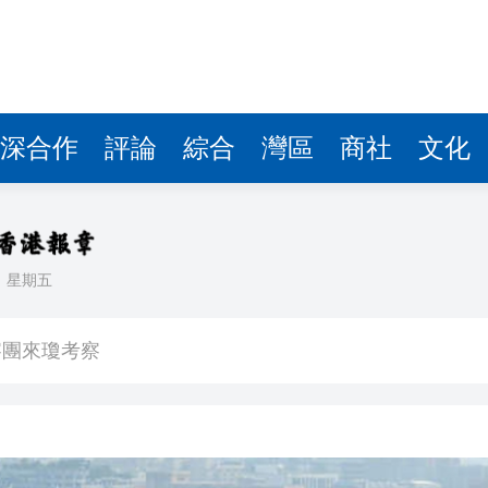
費約18億元
.58萬億 利潤總額近936億
讀新玩法
圳，共奏客家文化傳承新篇章
深合作
評論
綜合
灣區
商社
文化
拉石油言論 拉美國家有權自主選擇合作夥伴
據見證文儒沉香從傳統邁向現代
日
星期五
察團來瓊考察
費約18億元
.58萬億 利潤總額近936億
讀新玩法
圳，共奏客家文化傳承新篇章