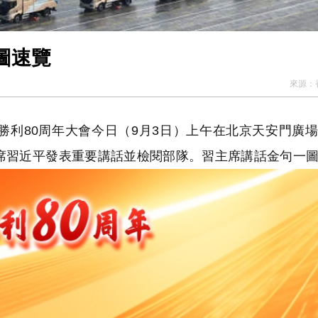
圖速覽
來源：
利80周年大會今日（9月3日）
上午
在北京天安門廣
席習近平發表重要講話並檢閱部隊。
習主席講話金句
一