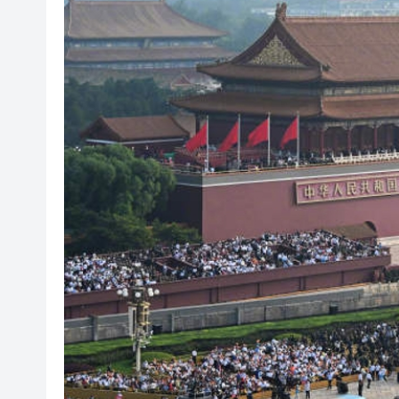
有片丨外交部回應特朗普委內瑞
50餘位頂尖專家共話時代命題
海南澄邁文儒煥新升級 五組數
梁振英率港區全國政協委員考
2025年海南儋州以舊換新帶動消
山東26戶省屬國企去年合計營收2
瀋陽鐵西校園閱讀活動解鎖閱
閩粵贛三地漢樂藝術家齊聚深
有片丨外交部回應特朗普委內瑞