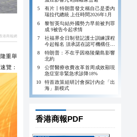
有片丨特朗普發文稱自己是委內
瑞拉代總統 上任時間2026年1月
黎智英勾結外國勢力早前被判罪
成 9被告今起求情
香港商報網
社福界全日制登記護士訓練課程
今起報名 須承諾在認可機構任職
至少三年
特朗普：不在乎因格陵蘭島影響
場隆重舉
北約
圖速覽：
公營醫療收費改革首周成效顯現
急症室非緊急求診降18%
特首政策組研討會探討內企「出
海」新模式
香港商報PDF