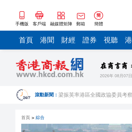
2025年海南儋州以舊換新帶動消
山東26戶省屬國企去年合計營收2
簡
手機版
客戶端
融媒體矩陣
郵箱
簡體
瀋陽鐵西校園閱讀活動解鎖閱
閩粵贛三地漢樂藝術家齊聚深
首頁
港聞
財經
證券
視聽
港
有片丨外交部回應特朗普委內瑞
50餘位頂尖專家共話時代命題
海南澄邁文儒煥新升級 五組數
2026年 08月07
梁振英率港區全國政協委員考
滾動新聞：
2025年海南儋州以舊換新帶動消
山東26戶省屬國企去年合計營收2
首頁
綜合
>
瀋陽鐵西校園閱讀活動解鎖閱
閩粵贛三地漢樂藝術家齊聚深