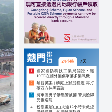
20:31
20:55
20:42
20:42
20:41
20:40
24小時
7天
20:39
國家國防科技工業局認證：殲
10CE在國外無傷擊落多架戰機
20:34
黎智英案 | 黎庭上狀態穩定 再打
破西方抹黑言論
20:31
將軍澳男子涉襲警被捕 警員臉腳
受傷送院
粉嶺畫眉山山火逾12小時未救熄
濃煙影響九旬婦離家暫避