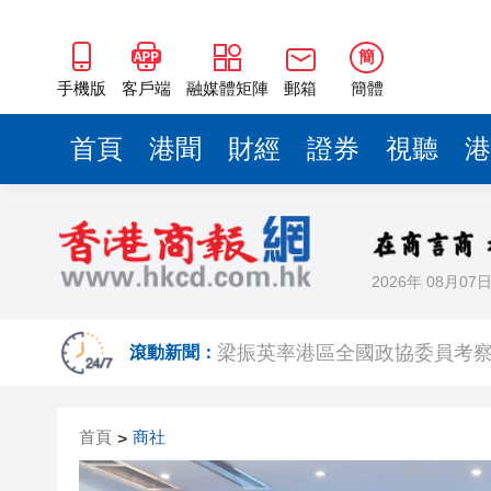
2025年海南儋州以舊換新帶動消
山東26戶省屬國企去年合計營收2
簡
瀋陽鐵西校園閱讀活動解鎖閱
手機版
客戶端
融媒體矩陣
郵箱
簡體
閩粵贛三地漢樂藝術家齊聚深
首頁
港聞
財經
證券
視聽
港
有片丨外交部回應特朗普委內瑞
50餘位頂尖專家共話時代命題
海南澄邁文儒煥新升級 五組數
2026年 08月07
梁振英率港區全國政協委員考
2025年海南儋州以舊換新帶動消
滾動新聞：
山東26戶省屬國企去年合計營收2
首頁
商社
>
瀋陽鐵西校園閱讀活動解鎖閱
閩粵贛三地漢樂藝術家齊聚深