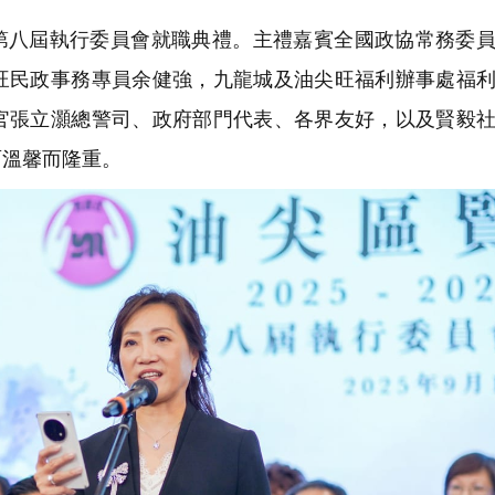
八屆執行委員會就職典禮。主禮嘉賓全國政協常務委員
旺民政事務專員余健強，九龍城及油尖旺福利辦事處福
官張立灝總警司、政府部門代表、各界友好，以及賢毅
面溫馨而隆重。