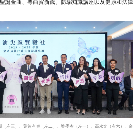
聖誕金曲、粵曲賀新歲、防騙知識講座以及健康和法律
灝（左三）、葉黃有貞（左二）、劉學杰（左一）、高永文（右六）、余