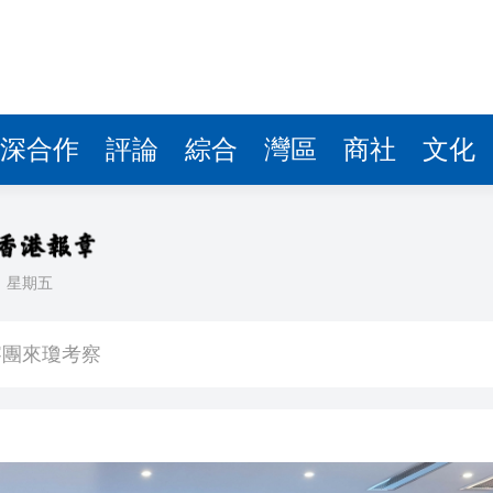
費約18億元
.58萬億 利潤總額近936億
讀新玩法
圳，共奏客家文化傳承新篇章
深合作
評論
綜合
灣區
商社
文化
拉石油言論 拉美國家有權自主選擇合作夥伴
據見證文儒沉香從傳統邁向現代
日
星期五
察團來瓊考察
費約18億元
.58萬億 利潤總額近936億
讀新玩法
圳，共奏客家文化傳承新篇章