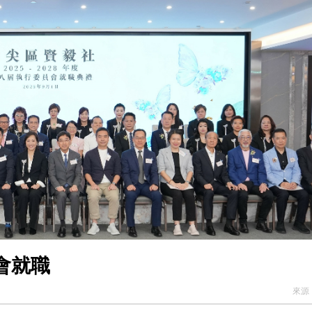
拉石油言論 拉美國家有權自主選擇合作夥伴
據見證文儒沉香從傳統邁向現代
察團來瓊考察
費約18億元
.58萬億 利潤總額近936億
讀新玩法
圳，共奏客家文化傳承新篇章
拉石油言論 拉美國家有權自主選擇合作夥伴
會就職
來源