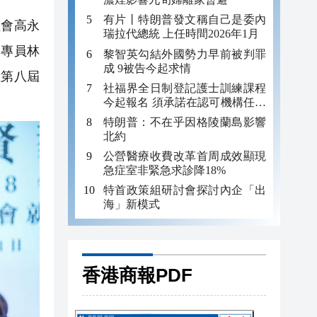
有片丨特朗普發文稱自己是委內
會高永
瑞拉代總統 上任時間2026年1月
利專員林
黎智英勾結外國勢力早前被判罪
成 9被告今起求情
社第八屆
社福界全日制登記護士訓練課程
今起報名 須承諾在認可機構任職
至少三年
特朗普：不在乎因格陵蘭島影響
北約
公營醫療收費改革首周成效顯現
急症室非緊急求診降18%
特首政策組研討會探討內企「出
海」新模式
香港商報PDF