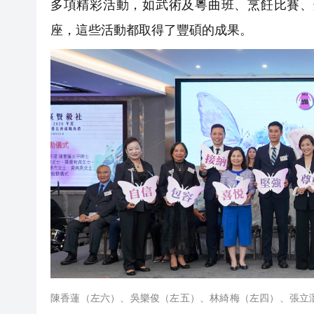
多項精彩活動，如武術及粵曲班、烹飪比賽、
座，這些活動都取得了豐碩的成果。
陳香蓮（左六）、吳樂俊（左五）、林綺梅（左四）、張立