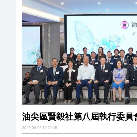
有片丨外交部回應特朗普委內瑞
50餘位頂尖專家共話時代命題
海南澄邁文儒煥新升級 五組數
梁振英率港區全國政協委員考
2025年海南儋州以舊換新帶動消
山東26戶省屬國企去年合計營收2
瀋陽鐵西校園閱讀活動解鎖閱
閩粵贛三地漢樂藝術家齊聚深
有片丨外交部回應特朗普委內瑞
油尖區賢毅社第八屆執行委員
2025-09-03 12:22:45