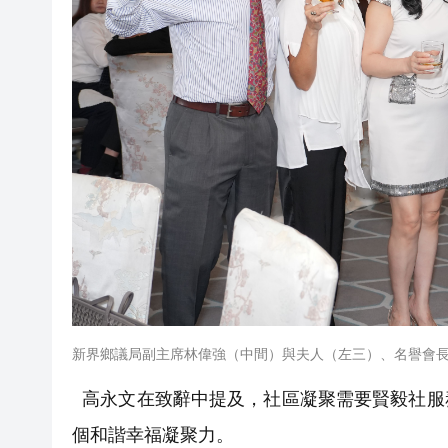
新界鄉議局副主席林偉強（中間）與夫人（左三）、名譽會
高永文在致辭中提及，社區凝聚需要賢毅社服
個和諧幸福凝聚力。