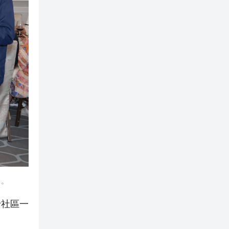
）。
予社區一