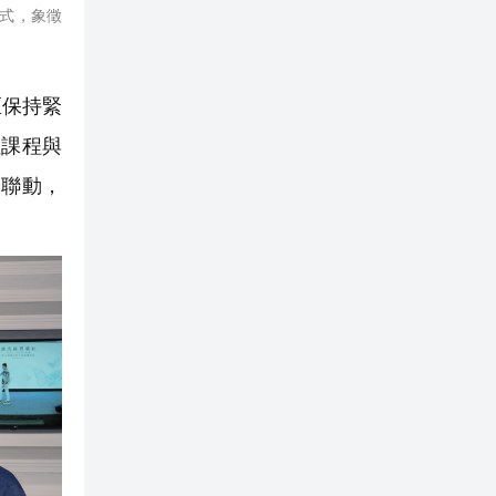
式，象徵
區保持緊
性課程與
的聯動，