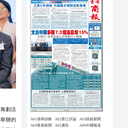
籌劃活
社舉辦的