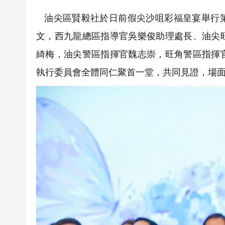
油尖區賢毅社於日前假尖沙咀彩福皇宴舉行第
文，西九龍總區指導官吳樂俊助理處長、油尖
綺梅，油尖警區指揮官魏志崇，旺角警區指揮
執行委員會全體同仁聚首一堂，共同見證，場