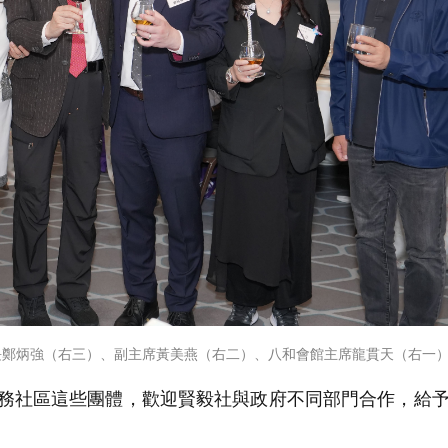
長鄭炳強（右三）、副主席黃美燕（右二）、八和會館主席龍貫天（右一
務社區這些團體，歡迎賢毅社與政府不同部門合作，給