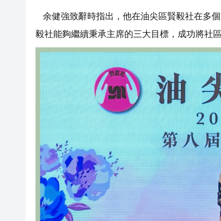
余健強致辭時指出，他在油尖區賢毅社在多個
毅社能夠繼續秉承主席的三大目標，成功將社