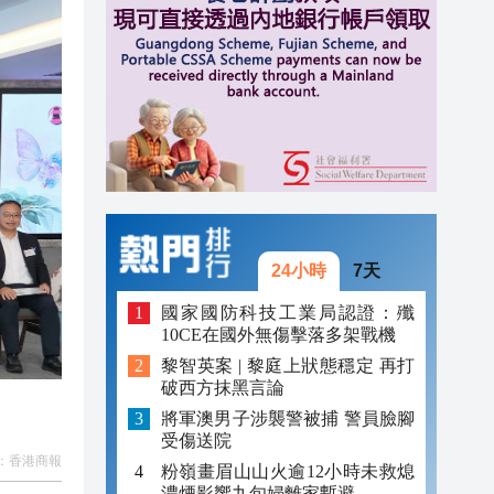
20:31
20:55
20:42
20:42
20:41
20:40
24小時
7天
20:39
國家國防科技工業局認證：殲
10CE在國外無傷擊落多架戰機
20:34
黎智英案 | 黎庭上狀態穩定 再打
破西方抹黑言論
20:31
將軍澳男子涉襲警被捕 警員臉腳
受傷送院
：
香港商報
粉嶺畫眉山山火逾12小時未救熄
濃煙影響九旬婦離家暫避