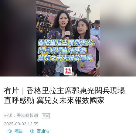
有片｜香格里拉主席郭惠光閱兵現場
直呼感動 冀兒女未來報效國家
來源：香港商報網
原創
2025-09-03 12:55