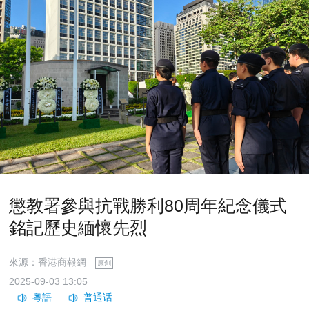
懲教署參與抗戰勝利80周年紀念儀式
銘記歷史緬懷先烈
來源：香港商報網
原創
2025-09-03 13:05