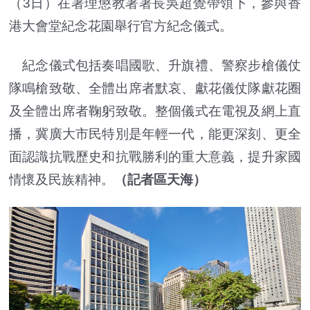
（3日）在署理懲教署署長吳超覺帶領下，參與香
港大會堂紀念花園舉行官方紀念儀式。
紀念儀式包括奏唱國歌、升旗禮、警察步槍儀仗
隊鳴槍致敬、全體出席者默哀、獻花儀仗隊獻花圈
及全體出席者鞠躬致敬。整個儀式在電視及網上直
播，冀廣大市民特別是年輕一代，能更深刻、更全
面認識抗戰歷史和抗戰勝利的重大意義，提升家國
情懷及民族精神。
（記者區天海）