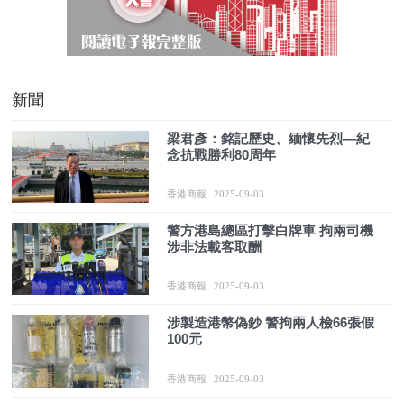
新聞
梁君彥：銘記歷史、緬懷先烈—紀
念抗戰勝利80周年
香港商報
2025-09-03
警方港島總區打擊白牌車 拘兩司機
涉非法載客取酬
香港商報
2025-09-03
涉製造港幣偽鈔 警拘兩人檢66張假
100元
香港商報
2025-09-03