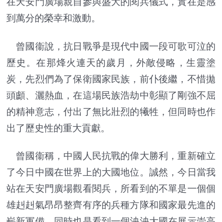
在天安門廣場親自參與盛大的閱兵儀式，實在是感
到萬分的榮幸和激動。
曾國衞說，抗日戰爭是現代中國一段可歌可泣的
歷史。在那烽火連天的歲月，外敵侵略，生靈塗
炭，先烈們為了保衛國家民族，前仆後繼，不惜拋
頭顱、灑熱血，在這場民族浩劫中彰顯了剛強不屈
的精神意志，付出了無比壯烈的犧牲，但同時也作
出了歷史性的重大貢獻。
曾國衞稱，中國人民抗戰的偉大勝利，重新確立
了今日中國在世界上的大國地位。誠然，今日當我
站在天安門廣場觀看閱兵，所看到的不單是一個個
雄赳赳氣昂昂整齊有序的兵種方隊和國家最先進的
嶄新軍備，同時也是看到一個泱泱大國在展示崇高