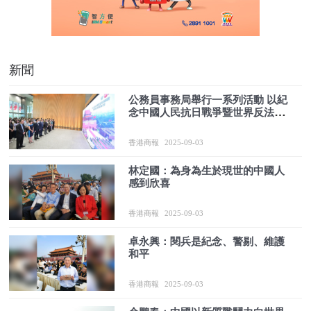
新聞
公務員事務局舉行一系列活動 以紀
念中國人民抗日戰爭暨世界反法西
斯戰爭勝利80周年
香港商報
2025-09-03
林定國：為身為生於現世的中國人
感到欣喜
香港商報
2025-09-03
卓永興：閱兵是紀念、警剔、維護
和平
香港商報
2025-09-03