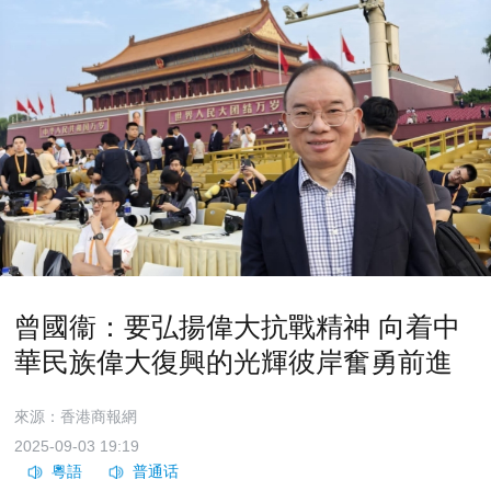
曾國衞：要弘揚偉大抗戰精神 向着中
華民族偉大復興的光輝彼岸奮勇前進
來源：香港商報網
2025-09-03 19:19