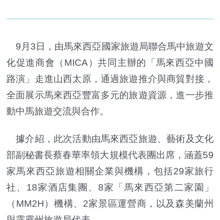
9月3日，由馬來西亞國家旅遊局聯合馬中旅遊文
化促進商會（MICA）共同主辦的「馬來西亞中國
路演」走進山西太原，通過旅遊推介與商貿對接，
全面展示馬來西亞豐富多元的旅遊資源，進一步推
動中馬旅遊交流與合作。
據介紹，此次活動由馬來西亞旅遊、藝術及文化
部副秘書長蔡春華率領大規模代表團出席，涵蓋59
家馬來西亞旅遊相關企業與機構，包括29家旅行
社、18家酒店集團、8家「馬來西亞第二家園」
（MM2H）機構、2家景區運營商，以及森美蘭州
與霹靂州旅遊局代表。