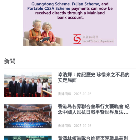
新聞
岑浩輝：銘記歷史 珍惜來之不易的
安定局面
香港商報
2025-09-03
香港島各界聯合會舉行文藝晚會 紀
念中國人民抗日戰爭暨世界反法西
斯戰爭勝利80周年
香港商報
2025-09-03
黃澤林領港隊台維斯盃迎戰烏茲別