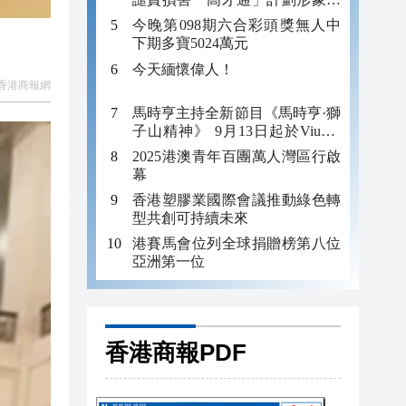
不當行為
今晚第098期六合彩頭獎無人中
下期多寶5024萬元
今天緬懷偉人！
香港商報網
馬時亨主持全新節目《馬時亨·獅
子山精神》 9月13日起於ViuTV
及Now TV首播
2025港澳青年百團萬人灣區行啟
幕
香港塑膠業國際會議推動綠色轉
型共創可持續未來
港賽馬會位列全球捐贈榜第八位
亞洲第一位
香港商報PDF