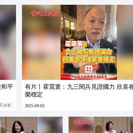
愛和平
有片丨霍震寰：九三閱兵見證國力 欣喜
榮穩定
分享
2025-09-03