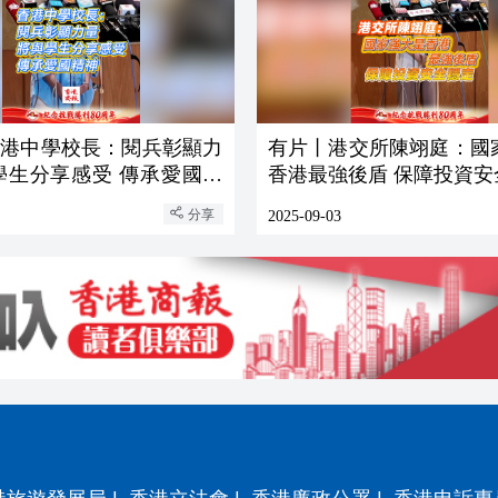
香港中學校長：閱兵彰顯力
有片丨港交所陳翊庭：國
學生分享感受 傳承愛國精
香港最強後盾 保障投資安
分享
2025-09-03