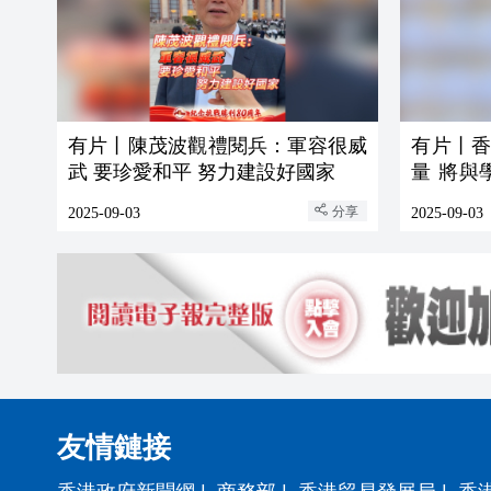
有片丨陳茂波觀禮閱兵：軍容很威
有片丨
武 要珍愛和平 努力建設好國家
量 將與
神
分享
2025-09-03
2025-09-03
友情鏈接