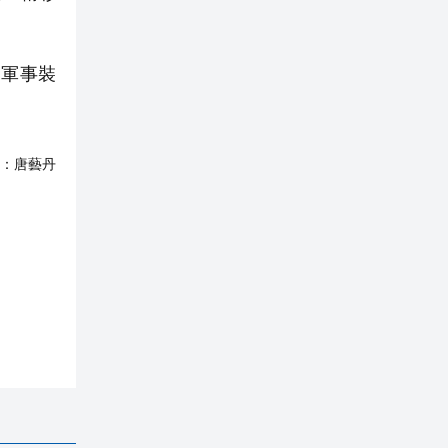
的軍事裝
：
唐藝丹