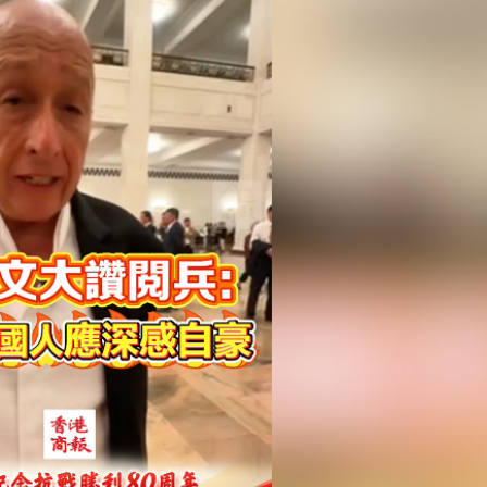
普：很不開心 中東出任何事我都不意外
日達38度或患上流感
RESTAGE壓軸展共融美學
個主要機場臨時關閉
路進入空載試運行
機場也能用美團點外賣了