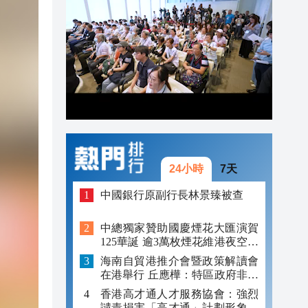
11:23
11:17
11:15
11:08
10:49
10:43
24小時
7天
中國銀行原副行長林景臻被查
中總獨家贊助國慶煙花大匯演賀
125華誕 逾3萬枚煙花維港夜空綻
放
海南自貿港推介會暨政策解讀會
在港舉行 丘應樺：特區政府非常
重視港瓊兩地合作交流
香港高才通人才服務協會：強烈
譴責損害「高才通」計劃形象的