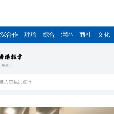
路進入空載試運行
機場也能用美團點外賣了
成功舉辦，共繪融合發展新藍圖
免美聯儲理事庫克
深合作
評論
綜合
灣區
商社
文化
普：很不開心 中東出任何事我都不意外
日達38度或患上流感
RESTAGE壓軸展共融美學
日
星期五
個主要機場臨時關閉
路進入空載試運行
機場也能用美團點外賣了
成功舉辦，共繪融合發展新藍圖
免美聯儲理事庫克