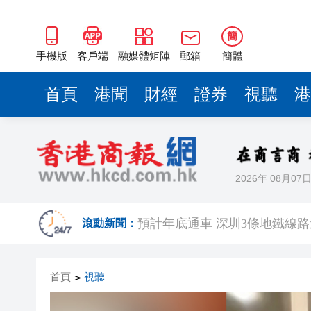
預計年底通車 深圳3條地鐵線
機器人送餐到登機口 ！在深圳
簡
晉台（廈門）產業合作對接會
手機版
客戶端
融媒體矩陣
郵箱
簡體
美國一法官暫時阻止特朗普罷
首頁
港聞
財經
證券
視聽
港
有片丨以色列突襲卡塔爾 特朗
陳培光：發燒速度上升較快 半
本地長衫品牌聯乘藝術家 CENT
2026年 08月07
因「計劃外軍事行動」 波蘭4
預計年底通車 深圳3條地鐵線
滾動新聞：
機器人送餐到登機口 ！在深圳
首頁
視聽
>
晉台（廈門）產業合作對接會
美國一法官暫時阻止特朗普罷