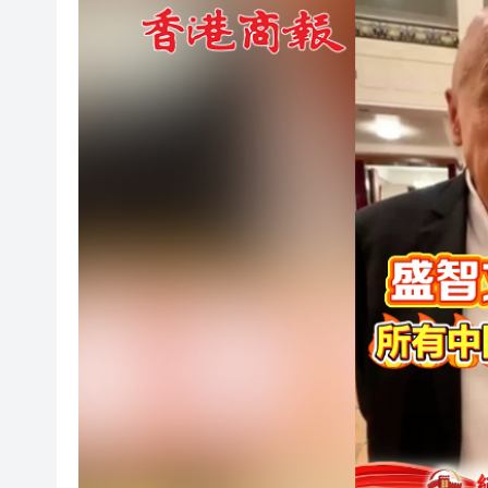
有片丨以色列突襲卡塔爾 特朗
陳培光：發燒速度上升較快 半
本地長衫品牌聯乘藝術家 CENT
因「計劃外軍事行動」 波蘭4
預計年底通車 深圳3條地鐵線
機器人送餐到登機口 ！在深圳