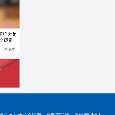
家強大是
全穩定
分享