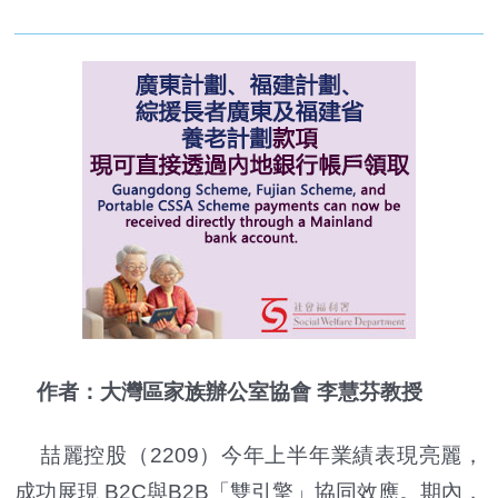
作者：大灣區家族辦公室協會 李慧芬教授
喆麗控股（2209）今年上半年業績表現亮麗，
成功展現 B2C與B2B「雙引擎」協同效應。期內，