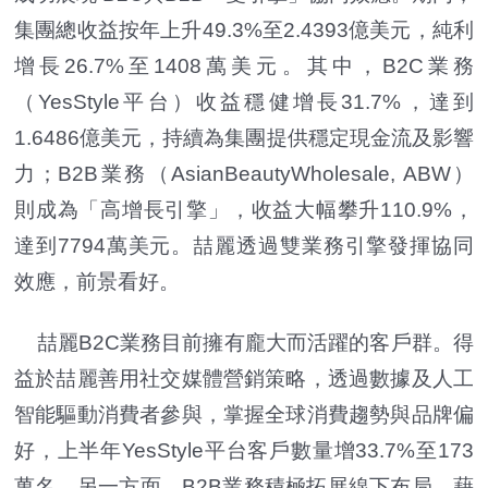
集團總收益按年上升49.3%至2.4393億美元，純利
增長26.7%至1408萬美元。其中，B2C業務
（YesStyle平台）收益穩健增長31.7%，達到
1.6486億美元，持續為集團提供穩定現金流及影響
力；B2B業務（AsianBeautyWholesale, ABW）
則成為「高增長引擎」，收益大幅攀升110.9%，
達到7794萬美元。喆麗透過雙業務引擎發揮協同
效應，前景看好。
喆麗B2C業務目前擁有龐大而活躍的客戶群。得
益於喆麗善用社交媒體營銷策略，透過數據及人工
智能驅動消費者參與，掌握全球消費趨勢與品牌偏
好，上半年YesStyle平台客戶數量增33.7%至173
萬名。另一方面，B2B業務積極拓展線下布局，藉