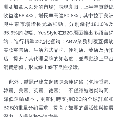
洲及加拿大以外的市場）表現亮眼，上半年貢獻總
收益達58.4%，增長率高達80.8%；其中拉丁美洲
與中東市場增長尤為強勁，分別錄得181.0%及
85.6%的增幅。YesStyle在B2C層面推出多語言網
站，進行精準本地化營銷；ABW業務則覆蓋傳統
美妝零售店、生活方式品牌、便利店、藥店及折扣
店，提升了其代理品牌的知名度，並帶動線上平台
消費意願，形成線上線下良性循環。
此外，喆麗已建立起國際倉庫網絡（包括香港、
韓國、美國、英國、德國），不僅縮短送貨時間、
降低運輸成本，更能同時支持B2C的全球訂單和
B2B的批量分銷需求，提高了喆麗的靈活性與擴展
潛力，支撐業務快速增長。