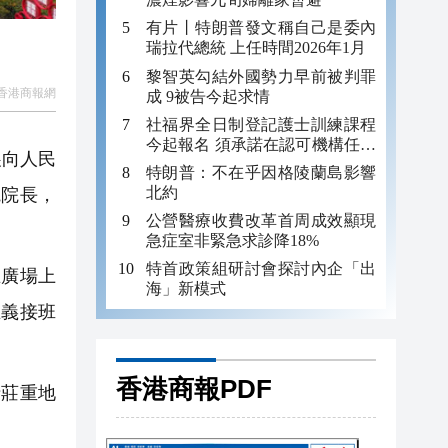
有片丨特朗普發文稱自己是委內
瑞拉代總統 上任時間2026年1月
黎智英勾結外國勢力早前被判罪
香港商報網
成 9被告今起求情
社福界全日制登記護士訓練課程
今起報名 須承諾在認可機構任職
展向人民
至少三年
特朗普：不在乎因格陵蘭島影響
北約
院院長，
公營醫療收費改革首周成效顯現
急症室非緊急求診降18%
特首政策組研討會探討內企「出
廣場上
海」新模式
主義接班
香港商報PDF
莊重地