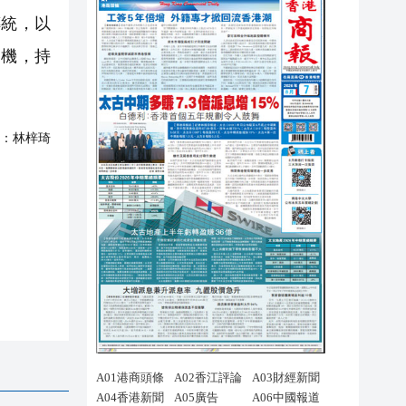
統，以
契機，持
：
林梓琦