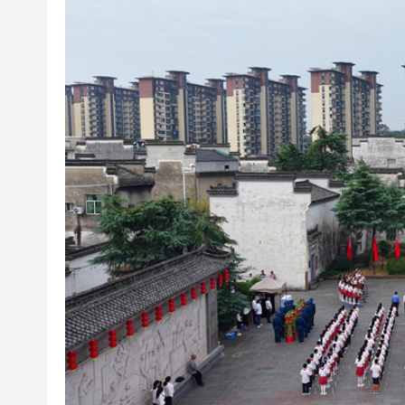
2025年海南儋州以舊換新帶動消
山東26戶省屬國企去年合計營收2
瀋陽鐵西校園閱讀活動解鎖閱
閩粵贛三地漢樂藝術家齊聚深
有片丨外交部回應特朗普委內瑞