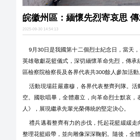
皖徽州
2025-09-30 14:54:13
9月30日是我國第十二個烈士紀念日，當天
英雄敬獻花籃儀式，深切緬懷革命先烈，傳承
區檢察院檢察長及各界代表共300餘人參加活動
活動現場莊嚴肅穆，各界代表整齊列隊。活動
空。國歌唱畢，全體肅立，向革命烈士默哀，
人》，展現繼承先輩光榮傳統的堅定決心。
禮兵邁着整齊有力的步伐，托起花籃緩緩走向
整理花籃緞帶，並向雕像深深鞠躬。隨後，全