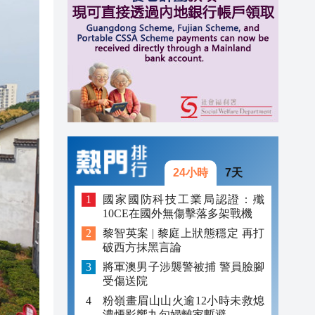
20:41
20:40
20:39
20:34
20:31
24小時
7天
國家國防科技工業局認證：殲
10CE在國外無傷擊落多架戰機
黎智英案 | 黎庭上狀態穩定 再打
破西方抹黑言論
將軍澳男子涉襲警被捕 警員臉腳
受傷送院
粉嶺畫眉山山火逾12小時未救熄
濃煙影響九旬婦離家暫避