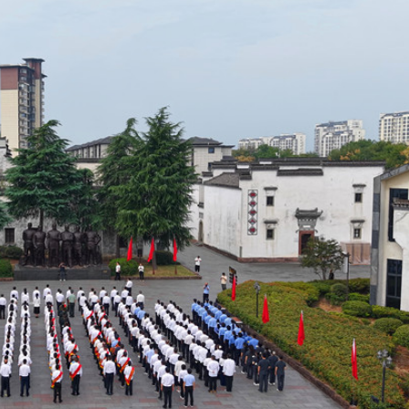
費約18億元
.58萬億 利潤總額近936億
讀新玩法
圳，共奏客家文化傳承新篇章
拉石油言論 拉美國家有權自主選擇合作夥伴