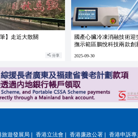
筆】走近大散關
國產心臟冷凍消融技術迎
撫示範區鵬悅科技兩款創
批上市
分享
2025-09-30
港旅遊發展局
|
香港立法會
|
香港廉政公署
|
香港申訴專