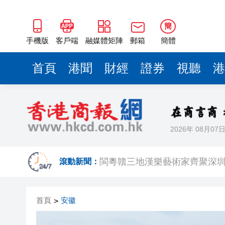
有片丨外交部回應特朗普委內瑞
50餘位頂尖專家共話時代命題
簡
海南澄邁文儒煥新升級 五組數
手機版
客戶端
融媒體矩陣
郵箱
簡體
梁振英率港區全國政協委員考
首頁
港聞
財經
證券
視聽
港
2025年海南儋州以舊換新帶動消
山東26戶省屬國企去年合計營收2
瀋陽鐵西校園閱讀活動解鎖閱
2026年 08月07
閩粵贛三地漢樂藝術家齊聚深
有片丨外交部回應特朗普委內瑞
滾動新聞：
50餘位頂尖專家共話時代命題
首頁
安徽
>
海南澄邁文儒煥新升級 五組數
梁振英率港區全國政協委員考