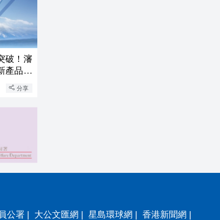
突破！瀋
新產品獲
分享
員公署
|
大公文匯網
|
星島環球網
|
香港新聞網
|