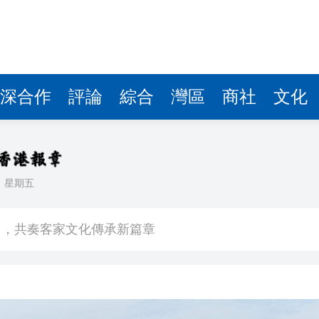
拉石油言論 拉美國家有權自主選擇合作夥伴
據見證文儒沉香從傳統邁向現代
察團來瓊考察
深合作
評論
綜合
灣區
商社
文化
費約18億元
.58萬億 利潤總額近936億
讀新玩法
日
星期五
圳，共奏客家文化傳承新篇章
拉石油言論 拉美國家有權自主選擇合作夥伴
據見證文儒沉香從傳統邁向現代
察團來瓊考察