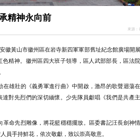
區：緬懷先烈寄哀思 傳承精神永向前
來源：
，安徽黃山市徽州區在岩寺新四軍軍部舊址紀念館廣場開
紅色精神。徽州區四大班子領導，區人武部部長，區法
。
在雄壯的《義勇軍進行曲》中開啟，激昂的歌聲迴蕩在
表達對先烈們的深切緬懷。少先隊員獻唱《我們是共產
革命先烈雕像，將花籃穩穩擺放。區委書記汪長劍神情
體人員手持鮮花，依次敬獻，致以崇高敬意。