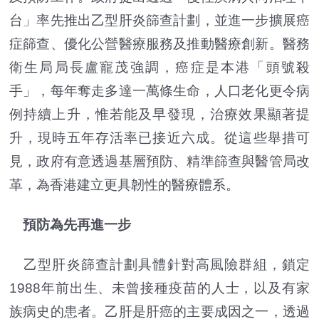
台」率先推出乙型肝炎篩查計劃，並進一步擴展癌
症篩查、優化公營醫療服務及推動醫療創新。醫務
衛生局局長盧寵茂強調，癌症是本港「頭號殺
手」，每年奪走多達一萬條生命，人口老化更令病
例持續上升，惟若能及早發現，治療效果顯著提
升，現時五年存活率已接近六成。從這些舉措可
見，政府有意透過基層預防、精準篩查與醫管局改
革，為香港建立更具韌性的醫療體系。
預防為先再進一步
乙型肝炎篩查計劃具體針對高風險群組，鎖定
1988年前出生、未曾接種疫苗的人士，以及有家
族病史的患者。乙肝是肝癌的主要成因之一，透過