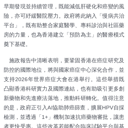
早期發現並持續管理，既能減低肝硬化和癌變的風
險，亦可紓緩醫院壓力。政府將此納入「慢病共治
平台」，既有助整合家庭醫學、專科診治與社區藥
房的力量，也為香港建立「預防為主」的醫療模式
奠下基礎。
施政報告中清晰表明，要鞏固香港在癌症研究及
防控的國際地位，將與國家癌症中心深化合作，並
支持2026年世界癌症大會在港舉行。這些舉措既
凸顯香港科研實力及國際連結，也有助吸引更多創
新藥物和先進療法落地，推動科研轉化。值得注意
的是，政府正引入AI協助肺癌篩查，擴展HPV自採
檢測，並透過「1+」機制加速抗癌藥物審批，讓患
者更快受惠。這些改革若能配合臨床試驗平台與基