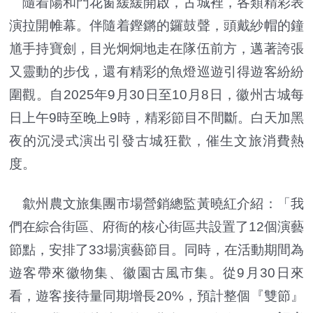
隨着陽和門花窗緩緩開啟，古城裡，各類精彩表
演拉開帷幕。伴隨着鏗鏘的鑼鼓聲，頭戴紗帽的鐘
馗手持寶劍，目光炯炯地走在隊伍前方，邁著誇張
又靈動的步伐，還有精彩的魚燈巡遊引得遊客紛紛
圍觀。自2025年9月30日至10月8日，徽州古城每
日上午9時至晚上9時，精彩節目不間斷。白天加黑
夜的沉浸式演出引發古城狂歡，催生文旅消費熱
度。
歙州農文旅集團市場營銷總監黃曉紅介紹：「我
們在綜合街區、府衙的核心街區共設置了12個演藝
節點，安排了33場演藝節目。同時，在活動期間為
遊客帶來徽物集、徽園古風市集。從9月30日來
看，遊客接待量同期增長20%，預計整個『雙節』