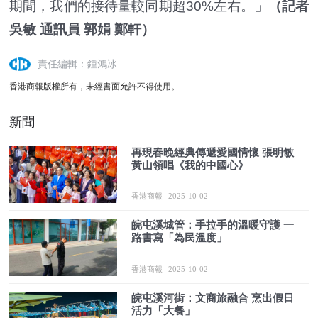
期間，我們的接待量較同期超30%左右。」
（記者
吳敏 通訊員 郭娟 鄭軒）
責任編輯：鍾鴻冰
香港商報版權所有，未經書面允許不得使用。
新聞
再現春晚經典傳遞愛國情懷 張明敏
黃山領唱《我的中國心》
香港商報
2025-10-02
皖屯溪城管：手拉手的溫暖守護 一
路書寫「為民溫度」
香港商報
2025-10-02
皖屯溪河街：文商旅融合 烹出假日
活力「大餐」