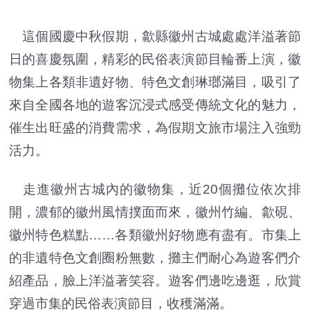
這個國慶中秋假期，歙縣徽州古城處處洋溢著節
日的喜慶氛圍，精彩的民俗表演節目輪番上演，徽
物集上各類非遺好物、特色文創琳瑯滿目，吸引了
來自全國各地的遊客沉浸式感受傳統文化的魅力，
催生出旺盛的消費需求，為假期文旅市場注入強勁
活力。
走進徽州古城內的徽物集，近20個攤位依次排
開，濃郁的徽州風情撲面而來，徽州竹編、歙硯、
徽州特色糕點……各類徽州好物應有盡有。市集上
的非遺特色文創圈粉無數，攤主們耐心為遊客們介
紹產品，臉上洋溢著笑容。遊客們邊吃邊逛，欣賞
穿過市集的民俗表演節目，收穫滿滿。