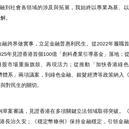
融到社會各領域的涉及與拓展，我始終以專業為基、以
優解。
融跨界做實事，立足金融普惠利民生。從2022年履職
25年見證香港首個100億「創科產業引導基金」落地；
港股市場重振旗鼓、再現活力；從推動「加快香港綠色
濟體系」兩項議案，到綠色金融、銀髮經濟等政策納入
持與對民生的關切。
草案審議，見證香港在多項關鍵立法領域取得突破。《
港長治久安；《穩定幣條例》保持金融穩定，引領金融