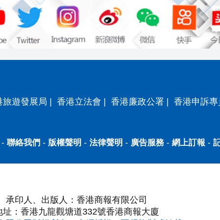
港旅遊發展局
|
香港立法會
|
香港廉政公署
|
香港申訴專
-
聯絡我們
-
版權聲明
-
法律聲明
-
廣告服務
-
網上訂報
-
承印人、出版人：香港商報有限公司
地址：香港九龍觀塘道332號香港商報大廈