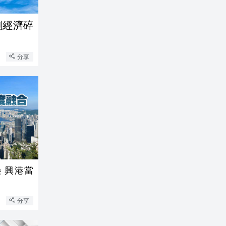
劇經濟碎
分享
 興港當
分享