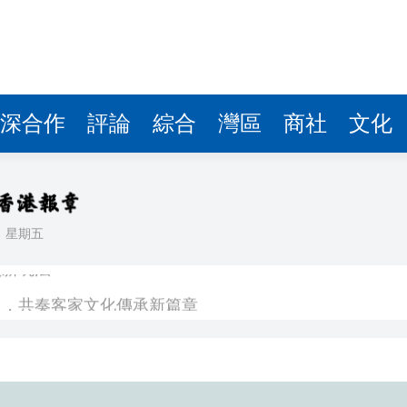
圳，共奏客家文化傳承新篇章
拉石油言論 拉美國家有權自主選擇合作夥伴
據見證文儒沉香從傳統邁向現代
深合作
評論
綜合
灣區
商社
文化
察團來瓊考察
費約18億元
.58萬億 利潤總額近936億
日
星期五
讀新玩法
圳，共奏客家文化傳承新篇章
拉石油言論 拉美國家有權自主選擇合作夥伴
據見證文儒沉香從傳統邁向現代