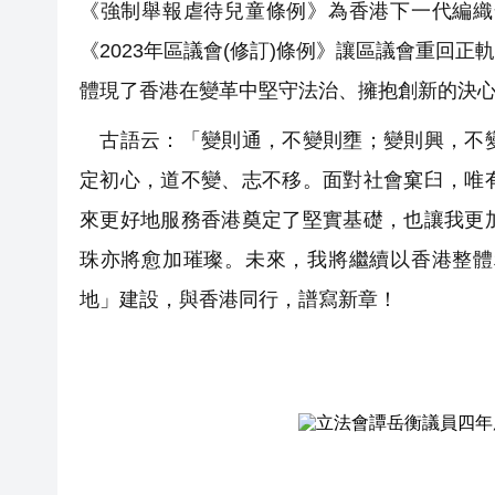
《強制舉報虐待兒童條例》為香港下一代編織
《2023年區議會(修訂)條例》讓區議會重回
體現了香港在變革中堅守法治、擁抱創新的決
古語云：「變則通，不變則壅；變則興，不變
定初心，道不變、志不移。面對社會窠臼，唯
來更好地服務香港奠定了堅實基礎，也讓我更
珠亦將愈加璀璨。未來，我將繼續以香港整體
地」建設，與香港同行，譜寫新章！