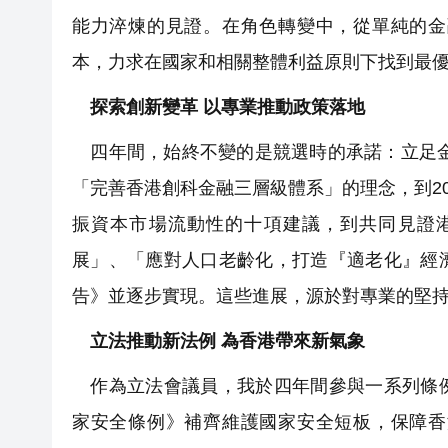
能力淬煉的見證。在角色轉變中，從單純的金
本，力求在國家和相關整體利益原則下找到最
探索創新變革 以專業推動政策落地
四年間，始終不變的是競選時的承諾：立足金
「完善香港創科金融三層級體系」的理念，到20
振資本市場流動性的十項建議，到共同見證
展」、「應對人口老齡化，打造『適老化』經
告》並逐步實現。這些進展，源於對專業的堅
立法推動新法例 為香港帶來新氣象
作為立法會議員，我於四年間參與一系列條例
家安全條例》補齊維護國家安全短板，保障香