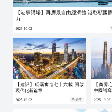
【港事講場】再膺最自由經濟體 港彰顯國
力
2025-10-02
【建評】砥礪奮進七十六載 開啟
【商界
現代化新篇章
中國譜寫
分享
2025-10-02
2025-10-02