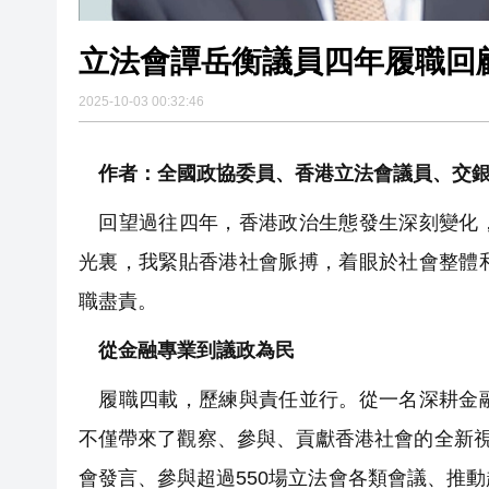
立法會譚岳衡議員四年履職回
2025-10-03 00:32:46
作者：全國政協委員、香港立法會議員、交銀
回望過往四年，香港政治生態發生深刻變化，
光裏，我緊貼香港社會脈搏，着眼於社會整體
職盡責。
從金融專業到議政為民
履職四載，歷練與責任並行。從一名深耕金融
不僅帶來了觀察、參與、貢獻香港社會的全新視
會發言、參與超過550場立法會各類會議、推