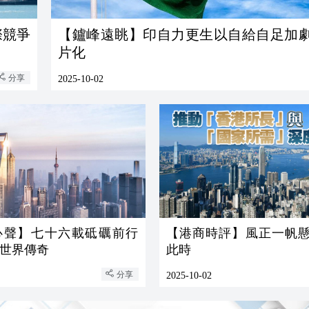
際競爭
【鑪峰遠眺】印自力更生以自給自足加
片化
分享
2025-10-02
心聲】七十六載砥礪前行
【港商時評】風正一帆懸
世界傳奇
此時
分享
2025-10-02