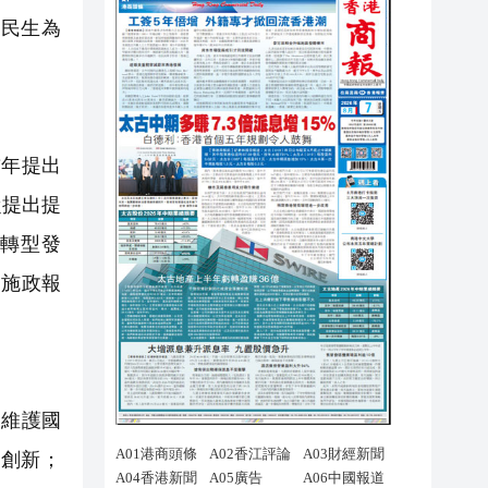
民生為
首年提出
從提出提
轉型發
《施政報
維護國
創新；