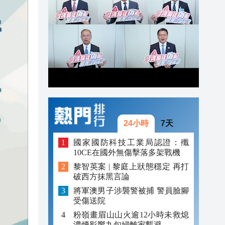
20:42
20:41
20:40
20:39
20:34
20:31
24小時
7天
國家國防科技工業局認證：殲
10CE在國外無傷擊落多架戰機
黎智英案 | 黎庭上狀態穩定 再打
破西方抹黑言論
將軍澳男子涉襲警被捕 警員臉腳
受傷送院
粉嶺畫眉山山火逾12小時未救熄
濃煙影響九旬婦離家暫避