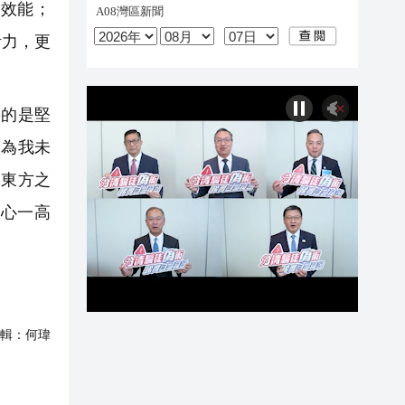
效能；
活力，更
的是堅
歷為我未
，東方之
心一高
輯：
何瑋