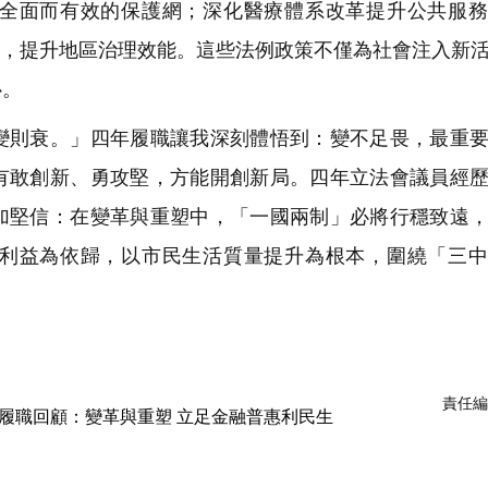
全面而有效的保護網；深化醫療體系改革提升公共服務
正軌，提升地區治理效能。這些法例政策不僅為社會注入新
心。
則衰。」四年履職讓我深刻體悟到：變不足畏，最重要
有敢創新、勇攻堅，方能開創新局。四年立法會議員經
加堅信：在變革與重塑中，「一國兩制」必將行穩致遠
利益為依歸，以市民生活質量提升為根本，圍繞「三中
責任編