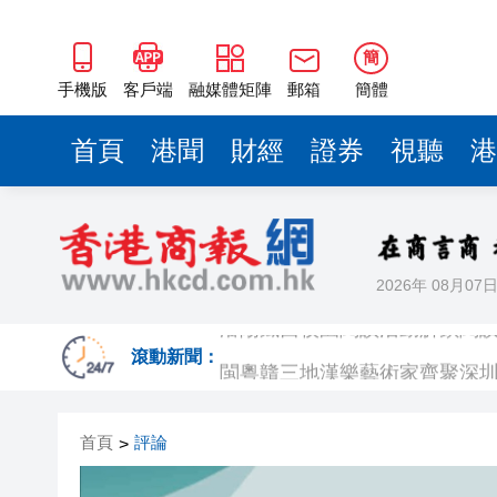
閩粵贛三地漢樂藝術家齊聚深
有片丨外交部回應特朗普委內瑞
簡
50餘位頂尖專家共話時代命題
手機版
客戶端
融媒體矩陣
郵箱
簡體
海南澄邁文儒煥新升級 五組數
首頁
港聞
財經
證券
視聽
港
梁振英率港區全國政協委員考
2025年海南儋州以舊換新帶動消
山東26戶省屬國企去年合計營收2
2026年 08月07
瀋陽鐵西校園閱讀活動解鎖閱
閩粵贛三地漢樂藝術家齊聚深
滾動新聞：
有片丨外交部回應特朗普委內瑞
首頁
評論
>
50餘位頂尖專家共話時代命題
海南澄邁文儒煥新升級 五組數