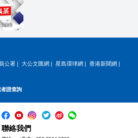
員公署
|
大公文匯網
|
星島環球網
|
香港新聞網
|
記者證查詢
聯絡我們