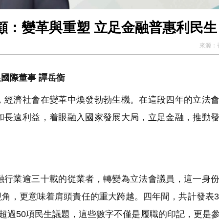
顧：變革與重塑 立足金融普惠利民生
來源：
國際董事 譚岳衡
經濟社會在變革中煥發勃勃生機。在這段四年的立法會
和長遠利益，着眼融入國家發展大局，立足金融，推動
行業逾三十載的從業者，轉變為立法會議員，這一身份
角，更意味着肩頭責任的重大跨越。四年間，共計發表3
動超過50項民生議題，這些數字不僅是履職的印記，更是