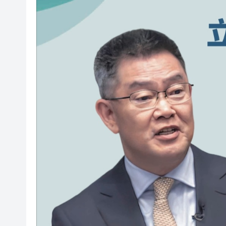
梁振英率港區全國政協委員考
2025年海南儋州以舊換新帶動消
山東26戶省屬國企去年合計營收2
瀋陽鐵西校園閱讀活動解鎖閱
閩粵贛三地漢樂藝術家齊聚深
有片丨外交部回應特朗普委內瑞