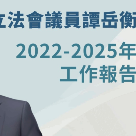
察團來瓊考察
費約18億元
.58萬億 利潤總額近936億
讀新玩法
圳，共奏客家文化傳承新篇章
拉石油言論 拉美國家有權自主選擇合作夥伴