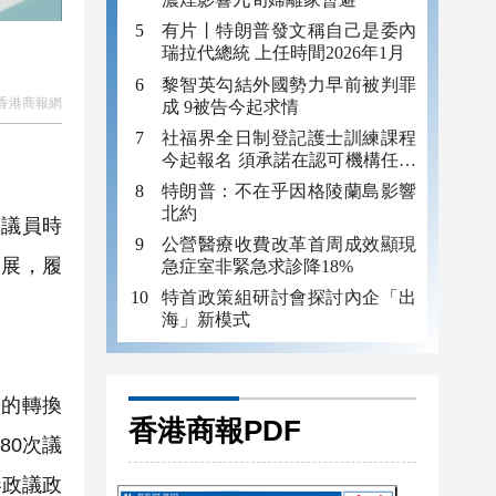
有片丨特朗普發文稱自己是委內
瑞拉代總統 上任時間2026年1月
黎智英勾結外國勢力早前被判罪
香港商報網
成 9被告今起求情
社福界全日制登記護士訓練課程
今起報名 須承諾在認可機構任職
至少三年
特朗普：不在乎因格陵蘭島影響
北約
議員時
公營醫療收費改革首周成效顯現
發展，履
急症室非緊急求診降18%
特首政策組研討會探討內企「出
海」新模式
的轉換
香港商報PDF
80次議
參政議政