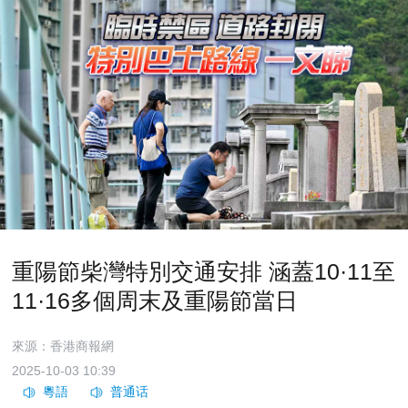
重陽節柴灣特別交通安排 涵蓋10·11至
11·16多個周末及重陽節當日
來源：香港商報網
2025-10-03 10:39