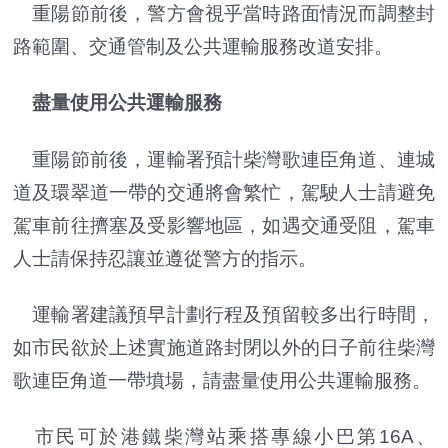
重陽節前後，警方會視乎當時路面情況而調整封
路範圍、交通管制及公共運輸服務改道安排。
盡量使用公共運輸服務
重陽節前後，運輸署預計柴灣歌連臣角道、連城
道及環翠道一帶的交通將會繁忙，駕駛人士請避免
駕車前往擠塞及受影響地區，如遇交通受阻，駕車
人士請保持忍讓並遵從警方的指示。
運輸署建議預早計劃行程及預留較多出行時間，
如市民欲於上述實施道路封閉以外的日子前往柴灣
歌連臣角道一帶墳場，請盡量使用公共運輸服務。
市民可於港鐵柴灣站乘搭專線小巴第16A、