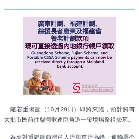
隨着重陽節（10月29日）即將來臨，預計將有
大批市民前往柴灣歌連臣角道一帶墳場祭祖掃墓。
為應對重陽節前後的人流與車流高峰，運輸署今