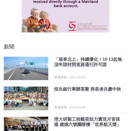
新聞
「港車北上」持續優化！10·13起無
須申請封閉道路通行許可證
香港商報
2025-10-03
恒生銀行舉辦茶聚 與長者共慶中秋
香港商報
2025-10-03
理大研製工程載荷助力實現月背採
樣 嫦娥六號團隊獲「世界航天獎」