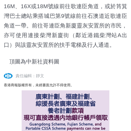
16M、16X或18M號線前往歌連臣角道，或於筲箕
灣巴士總站乘搭城巴第9號線前往石澳道近歌連臣
角道一帶。前往哥連臣角新廈靈灰安置所的市民，
亦可使用連接柴灣新廈街（鄰近港鐵柴灣站A出
口）與該靈灰安置所的扶手電梯及行人通道。
頂圖為中新社資料圖
責任編輯：靜文
香港商報版權所有，未經書面允許不得使用。