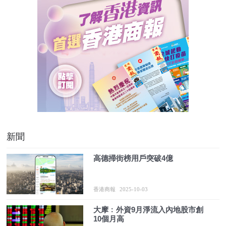
新聞
高德掃街榜用戶突破4億
香港商報
2025-10-03
大摩﹕外資9月淨流入內地股市創
10個月高