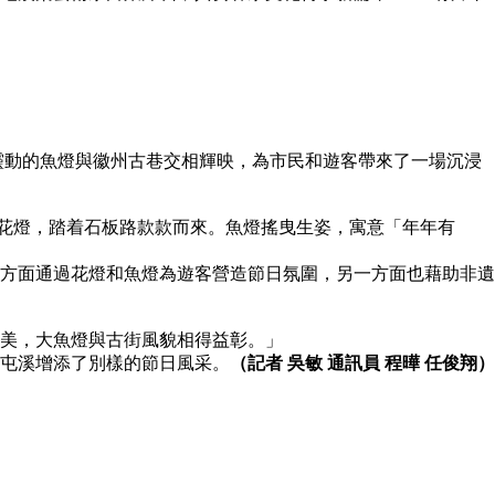
靈動的魚燈與徽州古巷交相輝映，為市民和遊客帶來了一場沉浸
花燈，踏着石板路款款而來。魚燈搖曳生姿，寓意「年年有
方面通過花燈和魚燈為遊客營造節日氛圍，另一方面也藉助非遺
美，大魚燈與古街風貌相得益彰。」
屯溪增添了別樣的節日風采。
（記者 吳敏 通訊員 程曄 任俊翔）