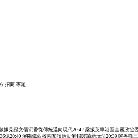
方
招商
專題
組數據見證文儒沉香從傳統邁向現代
20:42
梁振英率港區全國政協
36億
20:40
瀋陽鐵西校園閱讀活動解鎖閱讀新玩法
20:39
閩粵贛三