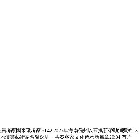
委員考察團來瓊考察
20:42
2025年海南儋州以舊換新帶動消費約18
地漢樂藝術家齊聚深圳，共奏客家文化傳承新篇章
20:34
有片丨