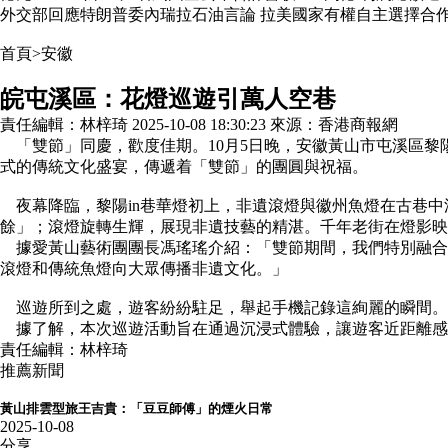
外交部回應特朗普委內瑞拉石油言論 拉美國家有權自主選擇合
首頁
>
安徽
皖屯溪區：花燈巡遊引萬人空巷
責任編輯：
林梓琦
2025-10-08 18:30:23
來源：
香港商報網
「雙節」同慶，歡度佳期。10月5日晚，安徽黃山市屯溪區黎
式的傳統文化盛宴，傳遞着「雙節」的團圓與祝福。
夜幕降臨，黎陽in巷華燈初上，非遺滾燈與徽州魚燈在古巷中
餘」；滾燈旋轉生輝，展現非遺技藝的精湛。千年老街在燈影映
據愛黃山藝術團團長馮瑤瑤介紹：「雙節期間，我們特別融合
滾燈和傳統魚燈向大眾傳播非遺文化。」
巡遊所到之處，遊客紛紛駐足，舉起手機記錄這絢麗的瞬間。
據了解，本次巡遊活動旨在通過沉浸式體驗，讓遊客近距離感
責任編輯：
林梓琦
推薦新聞
黃山排雲型旅王吉貴：「豆豆師傅」的煙火日常
2025-10-08
分享