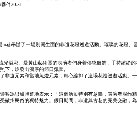
作夥伴
20:31
陽in巷舉辦了一場別開生面的非遺花燈巡遊活動。璀璨的花燈、
流光溢彩。愛黃山藝術團的表演者們身着傳統服飾，手持繽紛的
照下，煥發出濃厚的節日氛圍。
了非遺元素和當地魚燈元素，精心編排了這場花燈巡遊活動。一
遊客馮思甜興奮地表示：「這個活動特別有意義，表演者服飾精
受徽州民俗的獨特魅力。假日期間，非遺與古巷的完美交融，為