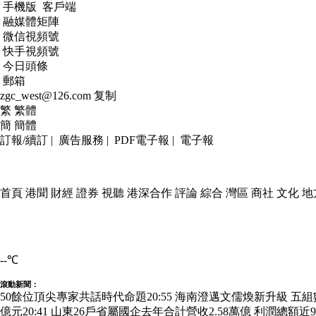
手機版
客戶端
融媒體矩陣
微信視頻號
快手視頻號
今日頭條
郵箱
zgc_west@126.com
复制
繁
繁體
簡
簡體
訂報/續訂
|
廣告服務
|
PDF電子報
|
電子報
首頁
港聞
財經
證券
視聽
港深合作
評論
綜合
灣區
商社
文化
地
--
℃
滾動新聞：
50餘位頂尖專家共話時代命題
20:55
海南澄邁文儒煥新升級 五
億元
20:41
山東26戶省屬國企去年合計營收2.58萬億 利潤總額近9