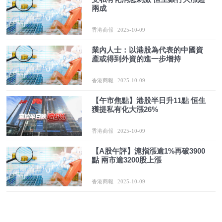
兩成
香港商報
2025-10-09
業內人士：以港股為代表的中國資
產或得到外資的進一步增持
香港商報
2025-10-09
【午市焦點】港股半日升11點 恒生
獲提私有化大漲26%
香港商報
2025-10-09
【A股午評】滬指漲逾1%再破3900
點 兩市逾3200股上漲
香港商報
2025-10-09