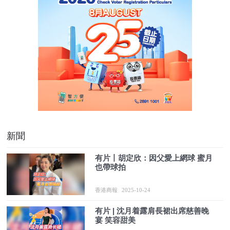
新聞
有片丨胡定欣：因父愛上網球 蜜月
也帶球拍
香港商報
2025-10-24
有片 | 沈月着露肩長裙出席慈善晚
宴 笑容甜美