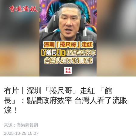
有片丨深圳「捲尺哥」走紅 「館
長」：點讚政府效率 台灣人看了流眼
淚！
來源：香港商報網
2025-10-25 15:07