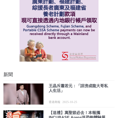
新聞
王晶斥蕭若元：「誹滂成龍大哥私
人生活」
香港商報
2025-10-25
【送禮】萬聖節必去！本報攜
INCUBASE Arena送恐怖體驗展門