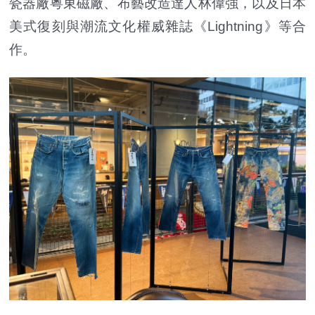
瓷器廠粵東磁廠、布藝改造達人林偉強，以及日本
美式復刻與潮流文化權威雜誌《Lightning》等合
作。