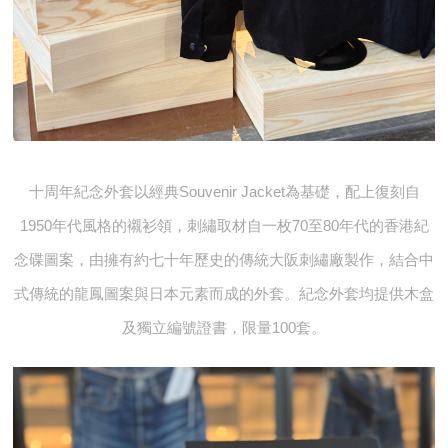
十周年紀念外套以經典Souvenir Jacket為基礎，配上復刻自
1950年代風格的襯衫領，刺繡取材自一枚70至80年代的香港紀
念碟圖案，由擁有約七十年歷史的傳統大阪刺繡廠製作，結合中
式傳統的龍鳳圖案與日本元素而成的外套。紀念外套均提供木盒
及獨立編號證書，限量100套。