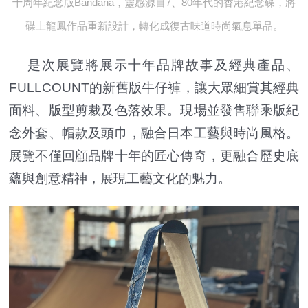
十周年紀念版Bandana，靈感源自7、80年代的香港紀念碟，將
碟上龍鳳作品重新設計，轉化成復古味道時尚氣息單品。
是次展覽將展示十年品牌故事及經典產品、
FULLCOUNT的新舊版牛仔褲，讓大眾細賞其經典
面料、版型剪裁及色落效果。現場並發售聯乘版紀
念外套、帽款及頭巾，融合日本工藝與時尚風格。
展覽不僅回顧品牌十年的匠心傳奇，更融合歷史底
蘊與創意精神，展現工藝文化的魅力。