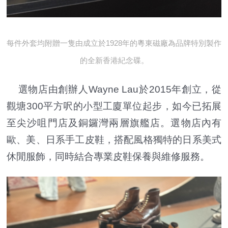
每件外套均附贈一隻由成立於1928年的粵東磁廠為品牌特別製作
的全新香港紀念碟。
選物店由創辦人Wayne Lau於2015年創立，從
觀塘300平方呎的小型工廈單位起步，如今已拓展
至尖沙咀門店及銅鑼灣兩層旗艦店。選物店內有
歐、美、日系手工皮鞋，搭配風格獨特的日系美式
休閒服飾，同時結合專業皮鞋保養與維修服務。