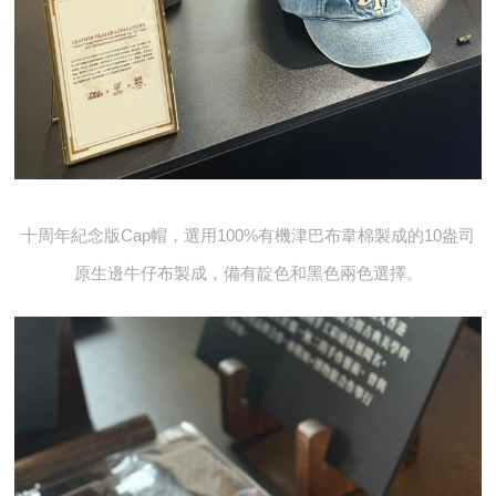
十周年紀念版Cap帽，選用100%有機津巴布韋棉製成的10盎司
原生邊牛仔布製成，備有靛色和黑色兩色選擇。