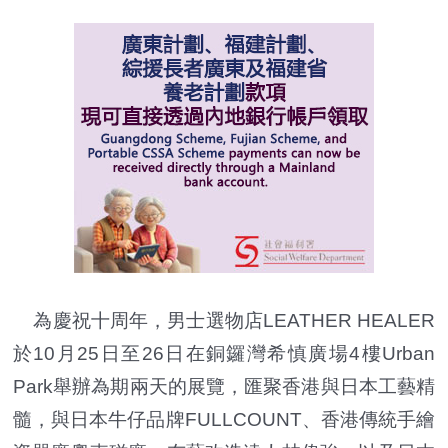
為慶祝十周年，男士選物店LEATHER HEALER
於10月25日至26日在銅鑼灣希慎廣場4樓Urban
Park舉辦為期兩天的展覽，匯聚香港與日本工藝精
髓，與日本牛仔品牌FULLCOUNT、香港傳統手繪