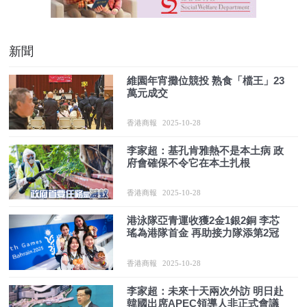
新聞
維園年宵攤位競投 熟食「檔王」23
萬元成交
香港商報
2025-10-28
李家超：基孔肯雅熱不是本土病 政
府會確保不令它在本土扎根
香港商報
2025-10-28
港泳隊亞青運收獲2金1銀2銅 李芯
瑤為港隊首金 再助接力隊添第2冠
香港商報
2025-10-28
李家超：未來十天兩次外訪 明日赴
韓國出席APEC領導人非正式會議