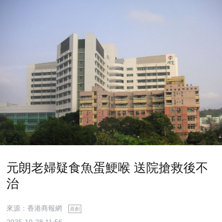
元朗老婦疑食魚蛋鯁喉 送院搶救後不
治
來源：香港商報網
原創