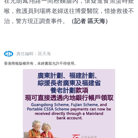
在元朗鳳翔路一間粉麵舖內，懷疑進食魚蛋時鯁
喉，救護員到場將老婦送往博愛醫院，惜搶救後不
治，警方現正調查事件。
（記者 區天海）
責任編輯：區天海
香港商報版權所有，未經書面允許不得使用。