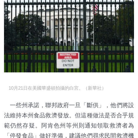
10月21日在美國華盛頓拍攝的白宮。（新華社）
一些州承諾，聯邦政府一旦「斷供」，他們將設
法維持本州食品救濟發放。但這種做法是否合乎規
範仍然存疑。阿肯色州等州則通知領取救濟者為
「停發食品」做好準備，建議他們尋求民間救濟機