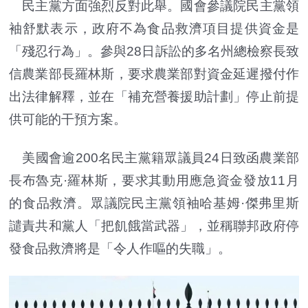
民主黨方面強烈反對此舉。國會參議院民主黨領
袖舒默表示，政府不為食品救濟項目提供資金是
「殘忍行為」。參與28日訴訟的多名州總檢察長致
信農業部長羅林斯，要求農業部對資金延遲撥付作
出法律解釋，並在「補充營養援助計劃」停止前提
供可能的干預方案。
美國會逾200名民主黨籍眾議員24日致函農業部
長布魯克·羅林斯，要求其動用應急資金發放11月
的食品救濟。眾議院民主黨領袖哈基姆·傑弗里斯
譴責共和黨人「把飢餓當武器」，並稱聯邦政府停
發食品救濟將是「令人作嘔的失職」。