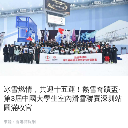
冰雪燃情，共迎十五運！熱雪奇蹟盃·
第3屆中國大學生室內滑雪聯賽深圳站
圓滿收官
來源：香港商報網