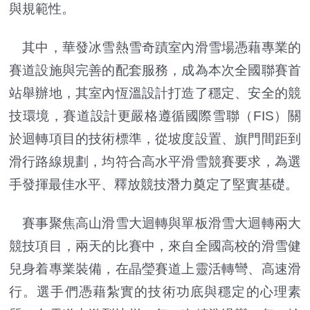
與規範性。
其中，華發冰雪熱雪奇蹟室內滑雪場憑藉專業的
賽道設施與完善的配套服務，成為本次全國聯賽首
站舉辦地，其室內恆溫設計打造了穩定、安全的競
技環境，賽道設計更嚴格遵循國際雪聯（FIS）關
於迴轉項目的技術標準，從坡度設置、旗門間距到
滑行路線規劃，均符合高水平滑雪競賽要求，為選
手發揮最佳水平、釋放競技潛力奠定了堅實基礎。
賽事聚焦高山滑雪大迴轉與單板滑雪大迴轉兩大
競技項目，兩天的比賽中，來自全國高校的滑雪健
兒身着專業裝備，在晶瑩賽道上靈活轉彎、高速滑
行。選手們憑藉紮實的技術功底與穩定的心理素