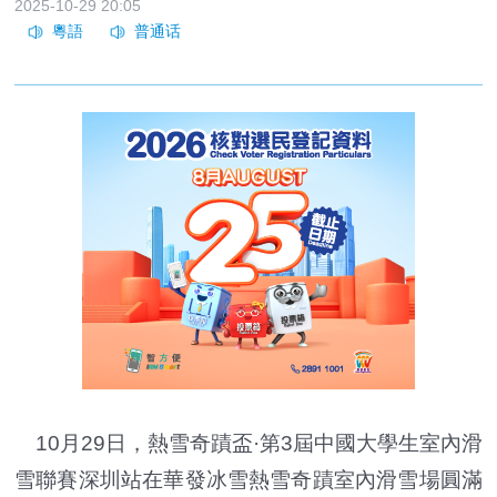
2025-10-29 20:05
10月29日，熱雪奇蹟盃·第3屆中國大學生室內滑
雪聯賽深圳站在華發冰雪熱雪奇蹟室內滑雪場圓滿