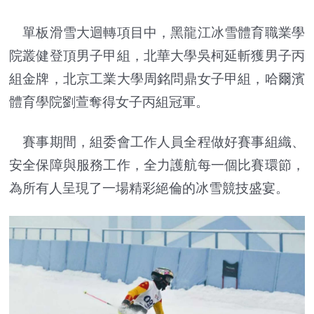
單板滑雪大迴轉項目中，黑龍江冰雪體育職業學
院叢健登頂男子甲組，北華大學吳柯延斬獲男子丙
組金牌，北京工業大學周銘問鼎女子甲組，哈爾濱
體育學院劉萱奪得女子丙組冠軍。
賽事期間，組委會工作人員全程做好賽事組織、
安全保障與服務工作，全力護航每一個比賽環節，
為所有人呈現了一場精彩絕倫的冰雪競技盛宴。