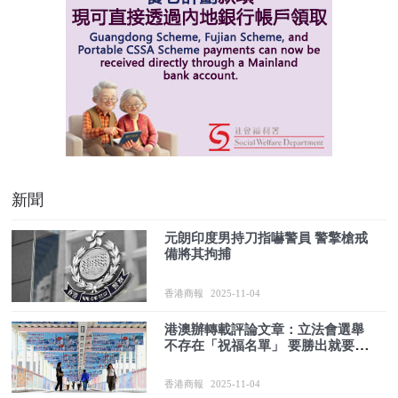
新聞
元朗印度男持刀指嚇警員 警擎槍戒
備將其拘捕
香港商報
2025-11-04
港澳辦轉載評論文章：立法會選舉
不存在「祝福名單」 要勝出就要全
力拉票
香港商報
2025-11-04