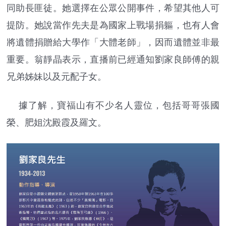
同助長匪徒。她選擇在公眾公開事件，希望其他人可
提防。她說當作先夫是為國家上戰場捐軀，也有人會
將遺體捐贈給大學作「大體老師」，因而遺體並非最
重要。翁靜晶表示，直播前已經通知劉家良師傅的親
兄弟姊妹以及元配子女。
據了解，寶福山有不少名人靈位，包括哥哥張國
榮、肥姐沈殿霞及羅文。