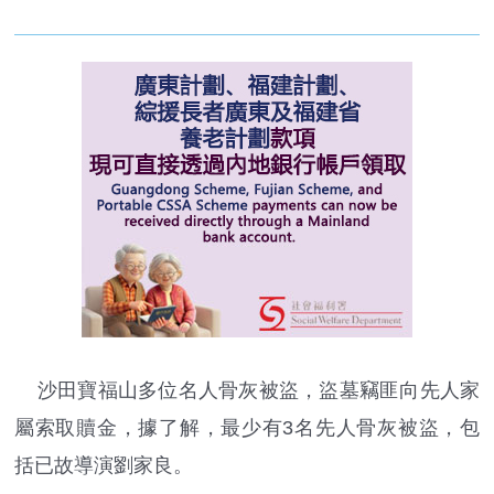
沙田寶福山多位名人骨灰被盜，盜墓竊匪向先人家
屬索取贖金，據了解，最少有3名先人骨灰被盜，包
括已故導演劉家良。