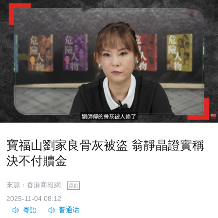
寶福山劉家良骨灰被盜 翁靜晶證實稱
決不付贖金
來源：香港商報網
原創
2025-11-04 08:12