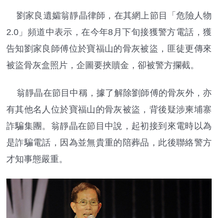
劉家良遺孀翁靜晶律師，在其網上節目「危險人物
2.0」頻道中表示，在今年8月下旬接獲警方電話，獲
告知劉家良師傅位於寶福山的骨灰被盜，匪徒更傳來
被盜骨灰盒照片，企圖要挾贖金，卻被警方攔截。
翁靜晶在節目中稱，據了解除劉師傅的骨灰外，亦
有其他名人位於寶福山的骨灰被盜，背後疑涉柬埔寨
詐騙集團。翁靜晶在節目中說，起初接到來電時以為
是詐騙電話，因為並無貴重的陪葬品，此後聯絡警方
才知事態嚴重。