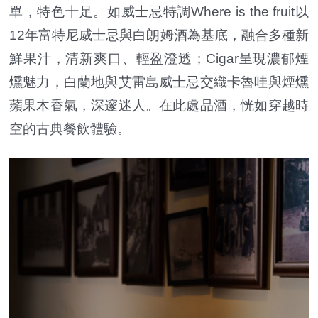
單，特色十足。如威士忌特調Where is the fruit以
12年富特尼威士忌與白朗姆酒為基底，融合多種新
鮮果汁，清新爽口、輕盈澄透；Cigar呈現濃郁煙
燻魅力，白蘭地與艾雷島威士忌交織卡魯哇與煙燻
蘋果木香氣，深邃迷人。在此處品酒，恍如穿越時
空的古典餐飲體驗。