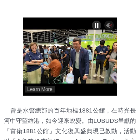
曾是水警總部的百年地標1881公館，在時光長
河中守望維港，如今迎來蛻變。由LUBUDS呈獻的
「富衛1881公館」文化復興盛典現已啟動，活動