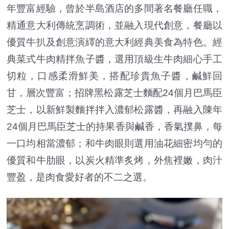
年豐富經驗，曾於半島酒店的多間著名餐廳任職，
精通意大利傳統烹調術，並融入現代創意，餐廳以
優質牛扒及創意演繹的意大利經典美食為特色。經
典菜式牛肉精拌魚子醬，選用頂級生牛肉細心手工
切粒，口感柔滑鮮美，搭配珍貴魚子醬，鹹鮮回
甘，層次豐富；招牌黑松露芝士麵配24個月巴馬臣
芝士，以新鮮製麵拌拌入濃郁松露醬，再融入陳年
24個月巴馬臣芝士的持果香與鹹香，香氣撲鼻，每
一口均相當濃郁；和牛肉眼則選用油花細密均勻的
優質和牛肋眼，以炭火精準炙烤，外焦裡嫩，肉汁
豐盈，是肉食愛好者的不二之選。