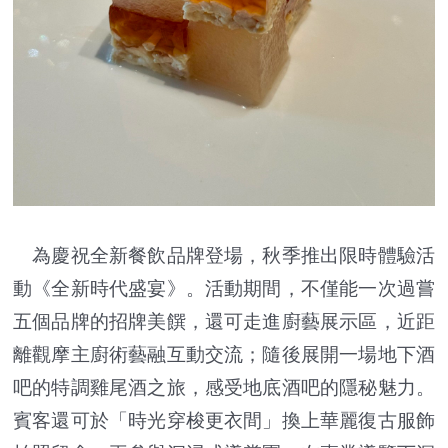
為慶祝全新餐飲品牌登場，秋季推出限時體驗活
動《全新時代盛宴》。活動期間，不僅能一次過嘗
五個品牌的招牌美饌，還可走進廚藝展示區，近距
離觀摩主廚術藝融互動交流；隨後展開一場地下酒
吧的特調雞尾酒之旅，感受地底酒吧的隱秘魅力。
賓客還可於「時光穿梭更衣間」換上華麗復古服飾