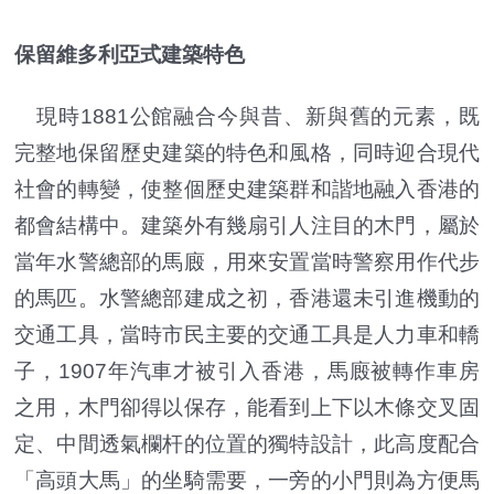
保留維多利亞式建築特色
現時1881公館融合今與昔、新與舊的元素，既
完整地保留歷史建築的特色和風格，同時迎合現代
社會的轉變，使整個歷史建築群和諧地融入香港的
都會結構中。建築外有幾扇引人注目的木門，屬於
當年水警總部的馬廄，用來安置當時警察用作代步
的馬匹。水警總部建成之初，香港還未引進機動的
交通工具，當時市民主要的交通工具是人力車和轎
子，1907年汽車才被引入香港，馬廄被轉作車房
之用，木門卻得以保存，能看到上下以木條交叉固
定、中間透氣欄杆的位置的獨特設計，此高度配合
「高頭大馬」的坐騎需要，一旁的小門則為方便馬