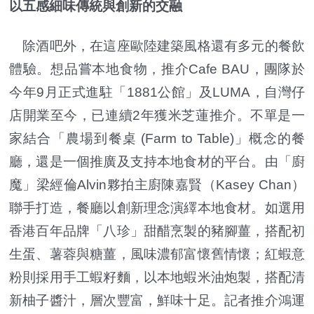
以五感細味傳統與創新的交融
除酒吧外，在這座歐陸建築風格還有多元的餐飲
體驗。想品嘗本地食物，推介Cafe BAU，團隊於
今年9月正式進駐「1881公館」及LUMA，自灣仔
店開業至今，已連續2年獲米芝蓮推介。不單是一
家結合「農場到餐桌 (Farm to Table)」概念的餐
廳，還是一個推廣及支持本地食材的平台。由「廚
魔」梁經倫Alvin夥拍主廚陳嘉賢（Kasey Chan）
聯手打造，餐廳以創新理念演繹本地食材。如選用
香港百年品牌「八珍」甜醋烹製的豬腳薑，搭配初
生蛋、薯蓉與糖薑，風味濃郁富懷舊情懷；紅蝦意
粉則採用手工蝦籽麵，以本地蝦米油炮製，搭配清
新柚子醬汁，層次豐富，鮮味十足。記者推介鴻運