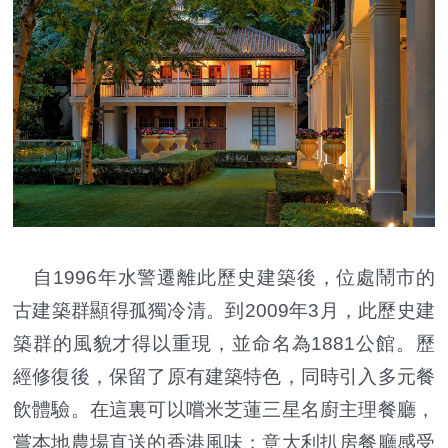
自1996年水警遷離此歷史建築後，位處鬧市的
古建築群顯得孤獨冷清。到2009年3月，此歷史建
築群的風貌才得以重現，並命名為1881公館。歷
經修復後，保留了原有建築特色，同時引入多元餐
飲體驗。在這裏可以嚐米芝蓮三星名廚主理餐廳，
嘗本地農場直送的香港風味；意大利扒房餐廳感受