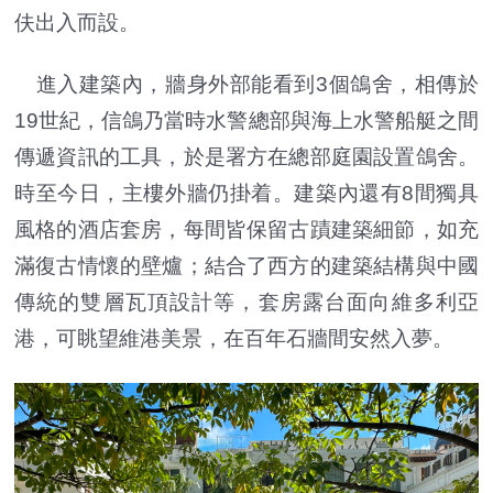
伕出入而設。
進入建築內，牆身外部能看到3個鴿舍，相傳於
19世紀，信鴿乃當時水警總部與海上水警船艇之間
傳遞資訊的工具，於是署方在總部庭園設置鴿舍。
時至今日，主樓外牆仍掛着。建築內還有8間獨具
風格的酒店套房，每間皆保留古蹟建築細節，如充
滿復古情懷的壁爐；結合了⻄⽅的建築結構與中國
傳統的雙層瓦頂設計等，套房露台面向維多利亞
港，可眺望維港美景，在百年石牆間安然入夢。