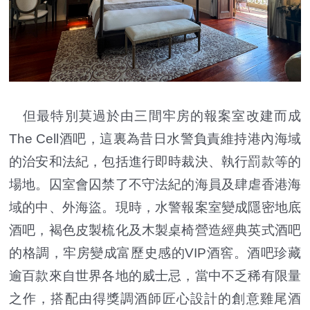
但最特別莫過於由三間牢房的報案室改建而成
The Cell酒吧，這裏為昔日水警負責維持港內海域
的治安和法紀，包括進行即時裁決、執行罰款等的
場地。囚室會囚禁了不守法紀的海員及肆虐香港海
域的中、外海盜。現時，水警報案室變成隱密地底
酒吧，褐色皮製梳化及木製桌椅營造經典英式酒吧
的格調，牢房變成富歷史感的VIP酒窖。酒吧珍藏
逾百款來自世界各地的威士忌，當中不乏稀有限量
之作，搭配由得獎調酒師匠心設計的創意雞尾酒