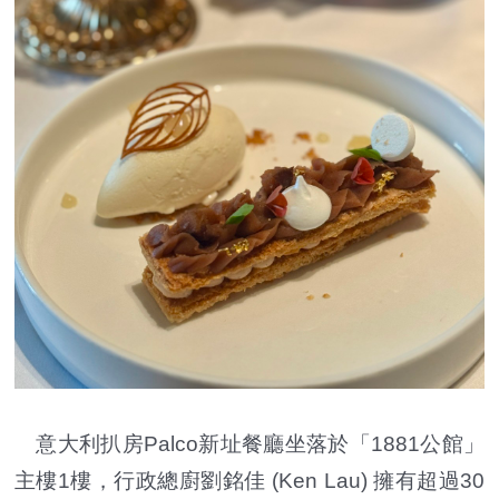
意大利扒房Palco新址餐廳坐落於「1881公館」
主樓1樓，行政總廚劉銘佳 (Ken Lau) 擁有超過30