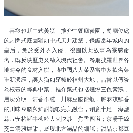
喜歡創新中式美饌，推介中餐廳後園，餐廳位處
的封閉式庭園猶如中式天井建築，保護當年城內的
皇后，免於受外界入侵。後園以此故事為靈感命
名，既反映歷史又融入現代社會。餐廳搜羅世界各
地時令的食材入饌，將中國八大菜系當中多款名菜
重新演繹，讓人猶如穿梭於神州大地，品嘗以傳統
為根基的經典中菜。推介菜式包括煙燻三色素鵝，
層次分明、清香不膩；川麻豆腦龍蝦，將麻辣鮮香
的川味豆腦與鮮甜龍蝦完美融合，創意十足；海鹽
蒜片安格斯牛柳粒大火快炒，焦香四溢；京湯千絲
茭白清雅鮮甜，展現北方湯品的細膩；甜品京都豆