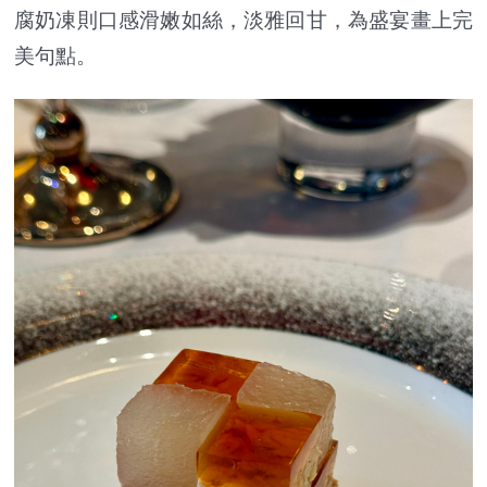
腐奶凍則口感滑嫩如絲，淡雅回甘，為盛宴畫上完
美句點。