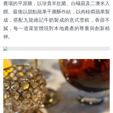
農場的平原雞，以珍貴羊肚菌、白蟻菇及二澳米入
饌。最後以甜點蘋果千層酥作結，以肉桂燜蘋果製
成，搭配九龍維記牛奶製成的意式雪糕，香甜不
膩，每一道菜皆體現對本地農產的尊重與創新精
神。