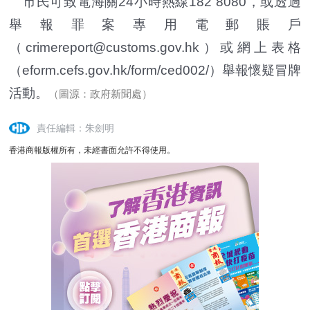
市民可致電海關24小時熱線182 8080，或透過
舉報罪案專用電郵賬戶
（crimereport@customs.gov.hk）或網上表格
（eform.cefs.gov.hk/form/ced002/）舉報懷疑冒牌
活動。
（圖源：政府新聞處）
責任編輯：朱劍明
香港商報版權所有，未經書面允許不得使用。