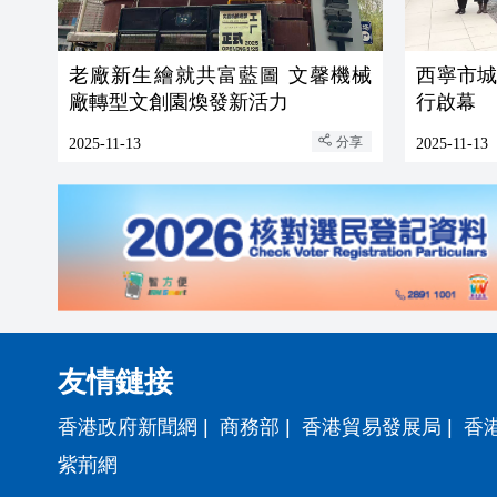
老廠新生繪就共富藍圖 文馨機械
西寧市
廠轉型文創園煥發新活力
行啟幕
分享
2025-11-13
2025-11-13
友情鏈接
香港政府新聞網
|
商務部
|
香港貿易發展局
|
香
紫荊網