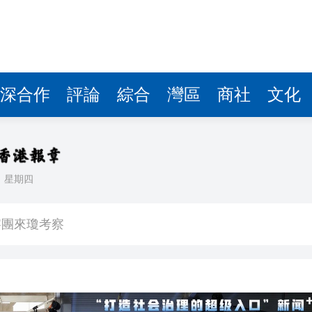
察團來瓊考察
費約18億元
.58萬億 利潤總額近936億
讀新玩法
深合作
評論
綜合
灣區
商社
文化
圳，共奏客家文化傳承新篇章
拉石油言論 拉美國家有權自主選擇合作夥伴
日
星期四
據見證文儒沉香從傳統邁向現代
察團來瓊考察
費約18億元
.58萬億 利潤總額近936億
讀新玩法