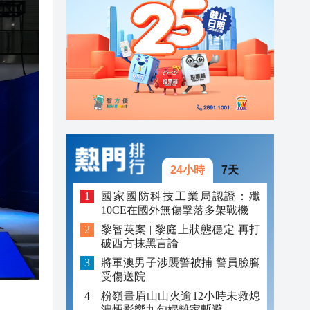
20:34
20:31
20:55
20:42
20:42
20:41
24小時
7天
20:40
國家國防科技工業局認證：殲
10CE在國外無傷擊落多架戰機
20:39
黎智英案 | 黎庭上狀態穩定 再打
破西方抹黑言論
20:34
將軍澳男子涉襲警被捕 警員臉腳
20:31
受傷送院
粉嶺畫眉山山火逾12小時未救熄
濃煙影響九旬婦離家暫避