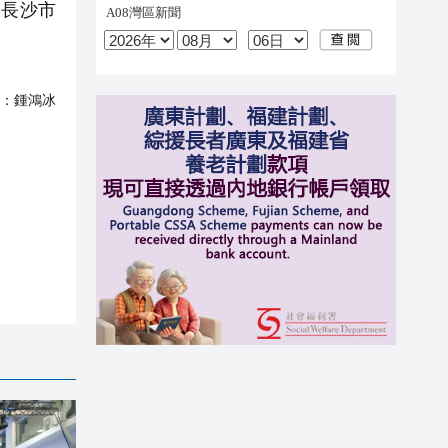
、長沙市
：
鍾鴻冰