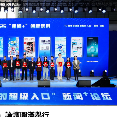
圳，共奏客家文化傳承新篇章
拉石油言論 拉美國家有權自主選擇合作夥伴
據見證文儒沉香從傳統邁向現代
察團來瓊考察
費約18億元
.58萬億 利潤總額近936億
讀新玩法
圳，共奏客家文化傳承新篇章
拉石油言論 拉美國家有權自主選擇合作夥伴
+」論壇圓滿舉行