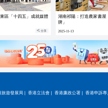
城東區「十四五」成就媒體
湖南祁陽：打造農家書屋
牌」
分享
2025-11-13
港旅遊發展局
|
香港立法會
|
香港廉政公署
|
香港申訴專