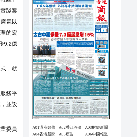
實踐案
沙廣電以
治理的宏
9.2億
模式，就
合服務平
式，並設
業委員