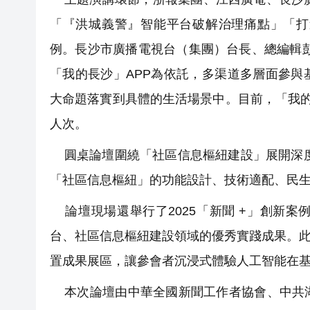
「『洪城義警』智能平台破解治理痛點」「打
例。長沙市廣播電視台（集團）台長、總編輯
「我的長沙」APP為依託，多渠道多層面參
大命題落實到具體的生活場景中。目前，「我的長
人次。
圓桌論壇圍繞「社區信息樞紐建設」展開深度
「社區信息樞紐」的功能設計、技術適配、民
論壇現場還舉行了2025「新聞 +」創新
台、社區信息樞紐建設領域的優秀實踐成果。此
置成果展區，讓參會者沉浸式體驗人工智能在
本次論壇由中華全國新聞工作者協會、中共湖