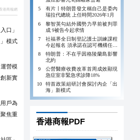
有片丨特朗普發文稱自己是委內
香港商報網
瑞拉代總統 上任時間2026年1月
黎智英勾結外國勢力早前被判罪
級入口」
成 9被告今起求情
社福界全日制登記護士訓練課程
+」模式
今起報名 須承諾在認可機構任職
至少三年
特朗普：不在乎因格陵蘭島影響
北約
」運營模
公營醫療收費改革首周成效顯現
急症室非緊急求診降18%
的創新實
特首政策組研討會探討內企「出
海」新模式
用戶為
；聚焦重
香港商報PDF
來社區」