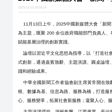
2025-11-13 16:00:14
11月13日上午，2025中國新媒體大會「新
為主題，匯聚 200 余位政府職能部門負責人
賦能基層治理的創新實踐。
論壇以習近平文化思想為指導，以「打造社會
式創新，通過嘉賓致辭、主題演講、圓桌論壇
踐和經驗成果。
中華全國新聞工作者協會副主席黃常開在致辭
根、數據為基、信息為路、服務為橋，打造服
心、服務變革，拓展社會新服務；凝聚人心、
主題演講環節，浙報集團、江西廣電、長沙廣