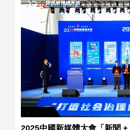
閩粵贛三地漢樂藝術家齊聚深
有片丨外交部回應特朗普委內瑞
50餘位頂尖專家共話時代命題
海南澄邁文儒煥新升級 五組數
梁振英率港區全國政協委員考
2025年海南儋州以舊換新帶動消
山東26戶省屬國企去年合計營收2
瀋陽鐵西校園閱讀活動解鎖閱
閩粵贛三地漢樂藝術家齊聚深
有片丨外交部回應特朗普委內瑞
2025中國新媒體大會「新聞 