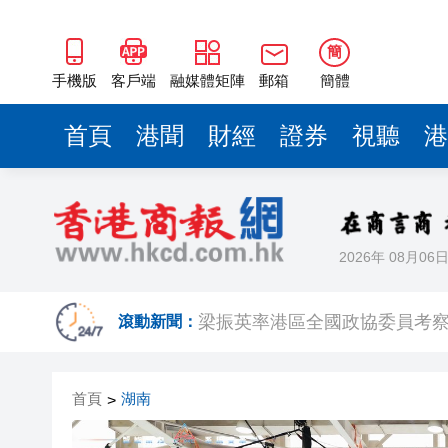
梁振英率港區全國政協委員考
2025年海南儋州以舊換新帶動消
簡
山東26戶省屬國企去年合計營收2
手機版
客戶端
融媒體矩陣
郵箱
簡體
瀋陽鐵西校園閱讀活動解鎖閱
首頁
港聞
財經
證券
視聽
港
閩粵贛三地漢樂藝術家齊聚深
有片丨外交部回應特朗普委內瑞
50餘位頂尖專家共話時代命題
2026年 08月06
海南澄邁文儒煥新升級 五組數
梁振英率港區全國政協委員考
滾動新聞：
2025年海南儋州以舊換新帶動消
首頁
湖南
>
山東26戶省屬國企去年合計營收2
瀋陽鐵西校園閱讀活動解鎖閱