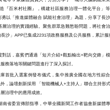
造『百米村社圈』，構建社區服務治理一體化平台」等
彭勇以「推進媒體融合 賦能社會治理」為題，分享了長
與基層治理的實踐經驗。聚焦群眾急難愁盼問題，將社會
沙」APP已集成2231項政務服務及公共服務，累計服務
對話，嘉賓們通過「短片介紹+觀點輸出+靶向交鋒」
生服務落地等關鍵問題進行了深入探討。
案例庫首批入選案例發布儀式，集中推廣全國在地方性綜
外，論壇創新採用 「智能機械人+主持人」聯合主持形
基層治理中的應用成效。
南省委宣傳部指導，中華全國新聞工作者協會新媒體專