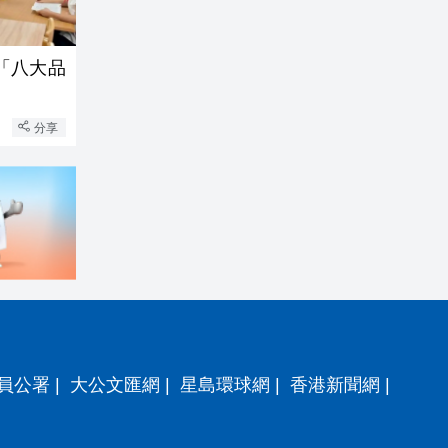
「八大品
分享
員公署
|
大公文匯網
|
星島環球網
|
香港新聞網
|