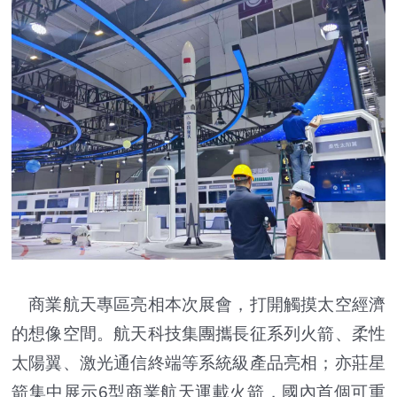
商業航天專區亮相本次展會，打開觸摸太空經濟
的想像空間。航天科技集團攜長征系列火箭、柔性
太陽翼、激光通信終端等系統級產品亮相；亦莊星
箭集中展示6型商業航天運載火箭，國內首個可重