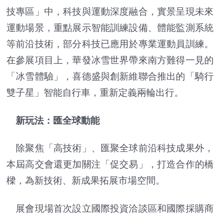
技專區」中，科技與運動深度融合，實景呈現未來
運動場景，重點展示智能訓練設備、體能監測系統
等前沿技術，部分科技已應用於專業運動員訓練。
在參展項目上，華發冰雪世界帶來南方難得一見的
「冰雪體驗」，喜德盛與創新維聯合推出的「騎行
雙子星」智能自行車，重新定義兩輪出行。
新玩法：匯全球動能
除聚焦「高技術」、匯聚全球前沿科技成果外，
本屆高交會還更加關注「促交易」，打造合作的橋
樑，為新技術、新成果拓展市場空間。
展會現場首次設立國際投資洽談區和國際採購商