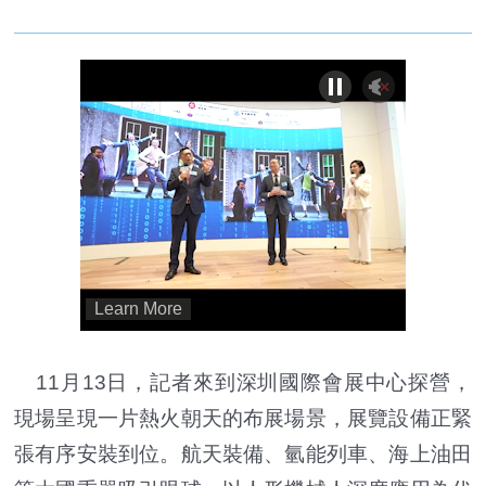
11月13日，記者來到深圳國際會展中心探營，
現場呈現一片熱火朝天的布展場景，展覽設備正緊
張有序安裝到位。航天裝備、氫能列車、海上油田