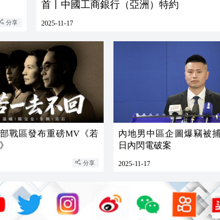
首丨中國工商銀行（亞洲）特約
分享
2025-11-17
 東部戰區發布重磅MV《若
內地男中區企圖爆竊被捕
》
日內閃電破案
分享
2025-11-17