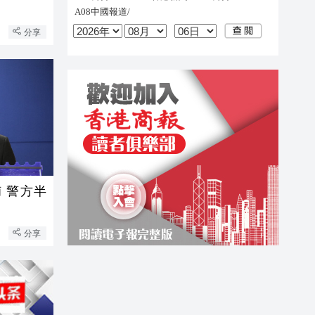
分享
 警方半
分享