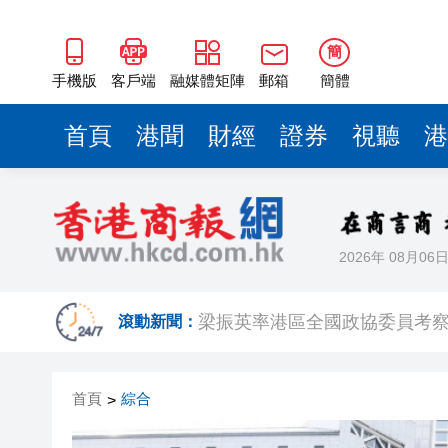
梁振英率港區全國政協委員考
2025年海南儋州以舊換新帶動消
簡
山東26戶省屬國企去年合計營收2
手機版
客戶端
融媒體矩陣
郵箱
簡體
瀋陽鐵西校園閱讀活動解鎖閱
首頁
港聞
財經
證券
視聽
港
閩粵贛三地漢樂藝術家齊聚深
有片丨外交部回應特朗普委內瑞
50餘位頂尖專家共話時代命題
2026年 08月06
海南澄邁文儒煥新升級 五組數
梁振英率港區全國政協委員考
滾動新聞：
2025年海南儋州以舊換新帶動消
首頁
綜合
>
山東26戶省屬國企去年合計營收2
瀋陽鐵西校園閱讀活動解鎖閱