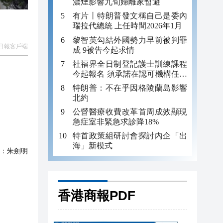
濃煙影響九旬婦離家暫避
有片丨特朗普發文稱自己是委內
瑞拉代總統 上任時間2026年1月
黎智英勾結外國勢力早前被判罪
日報客戶端
成 9被告今起求情
社福界全日制登記護士訓練課程
今起報名 須承諾在認可機構任職
至少三年
特朗普：不在乎因格陵蘭島影響
北約
公營醫療收費改革首周成效顯現
急症室非緊急求診降18%
特首政策組研討會探討內企「出
海」新模式
：
朱劍明
香港商報PDF