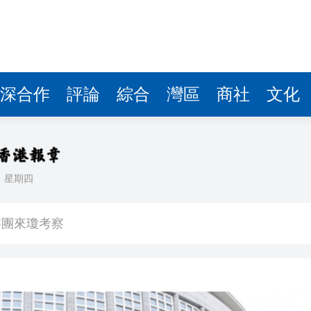
察團來瓊考察
費約18億元
.58萬億 利潤總額近936億
讀新玩法
深合作
評論
綜合
灣區
商社
文化
圳，共奏客家文化傳承新篇章
拉石油言論 拉美國家有權自主選擇合作夥伴
日
星期四
據見證文儒沉香從傳統邁向現代
察團來瓊考察
費約18億元
.58萬億 利潤總額近936億
讀新玩法