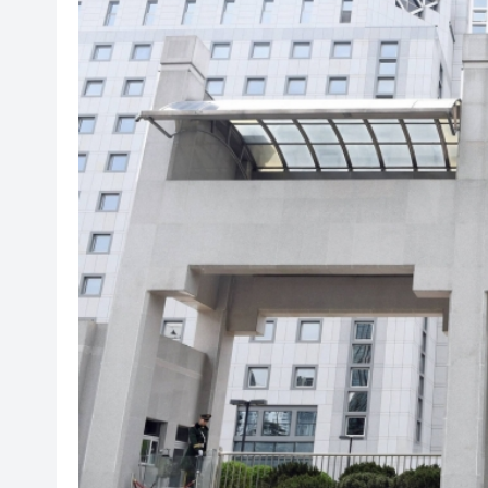
閩粵贛三地漢樂藝術家齊聚深
有片丨外交部回應特朗普委內瑞
50餘位頂尖專家共話時代命題
海南澄邁文儒煥新升級 五組數
梁振英率港區全國政協委員考
2025年海南儋州以舊換新帶動消
山東26戶省屬國企去年合計營收2
瀋陽鐵西校園閱讀活動解鎖閱
閩粵贛三地漢樂藝術家齊聚深
有片丨外交部回應特朗普委內瑞