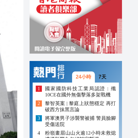
20:34
20:31
20:55
20:42
20:42
20:41
24小時
7天
20:40
國家國防科技工業局認證：殲
10CE在國外無傷擊落多架戰機
20:39
黎智英案 | 黎庭上狀態穩定 再打
20:34
破西方抹黑言論
將軍澳男子涉襲警被捕 警員臉腳
20:31
受傷送院
粉嶺畫眉山山火逾12小時未救熄