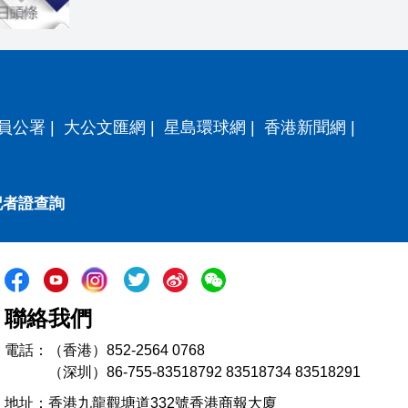
員公署
|
大公文匯網
|
星島環球網
|
香港新聞網
|
記者證查詢
聯絡我們
電話：（香港）852-2564 0768
（深圳）86-755-83518792 83518734 83518291
地址：香港九龍觀塘道332號香港商報大廈