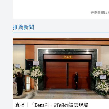
香港商報版
推薦新聞
直播丨「Benz哥」許紹雄設靈現場