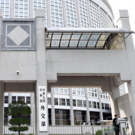
圳，共奏客家文化傳承新篇章
拉石油言論 拉美國家有權自主選擇合作夥伴
據見證文儒沉香從傳統邁向現代
察團來瓊考察
費約18億元
.58萬億 利潤總額近936億
讀新玩法
圳，共奏客家文化傳承新篇章
拉石油言論 拉美國家有權自主選擇合作夥伴