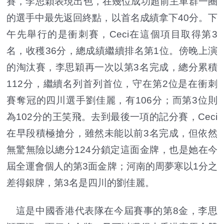
賽，李思穎表現出色，在幾位成功超前主車群一圈
的選手中最先返回終點，以首名成績拿下40分。下
午先舉行的是衝刺賽，Ceci在這個項目取得第3
名，收穫36分，總成績繼續排名第1位。傍晚上演
的淘汰賽，李思穎再一次以第3名完成，總分累積
112分，繼續名列首列首位，守在第2位是在衝刺
賽奪冠的四川選手劉佳麗，有106分；而第3位則
為102分的王笑飛。去到最後一項的記分賽，Ceci
在早段積極搶分，雖然未能以前3名完成，但依然
無驚無險以總分124分鎖定這面金牌，也是她在今
屆全運會個人的第3面金牌；河南的周夢寒以1分之
差得銀牌，第3名是四川的劉佳麗。
這是中國香港代表隊在今屆賽事的第8金，李思