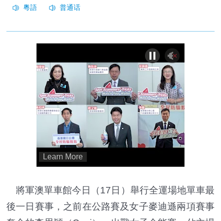
將軍澳單車館今日（17日）舉行全運場地單車最
後一日賽事，之前在公路賽及女子麥迪遜兩項賽事