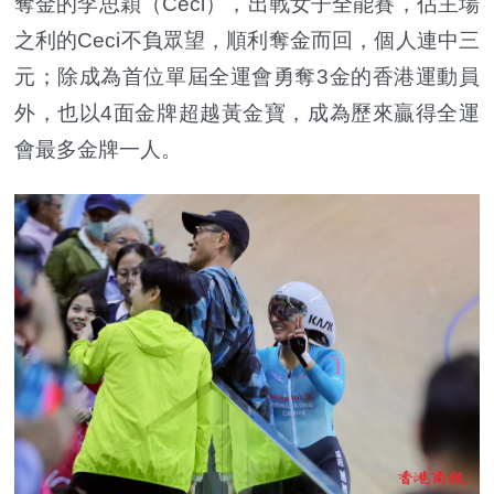
奪金的李思穎（Ceci），出戰女子全能賽，佔主場
之利的Ceci不負眾望，順利奪金而回，個人連中三
元；除成為首位單屆全運會勇奪3金的香港運動員
外，也以4面金牌超越黃金寶，成為歷來贏得全運
會最多金牌一人。