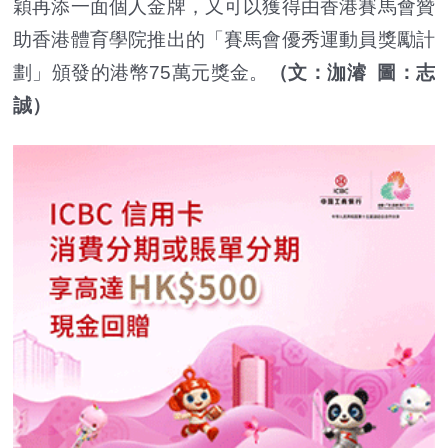
穎再添一面個人金牌，又可以獲得由香港賽馬會贊
助香港體育學院推出的「賽馬會優秀運動員獎勵計
劃」頒發的港幣75萬元獎金。
（文：泇濬 圖：志
誠）