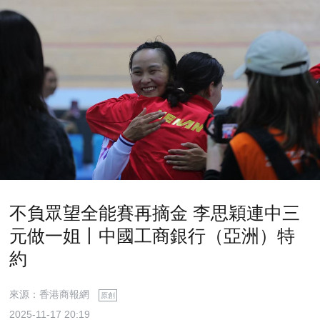
不負眾望全能賽再摘金 李思穎連中三
元做一姐丨中國工商銀行（亞洲）特
約
來源：香港商報網
原創
2025-11-17 20:19