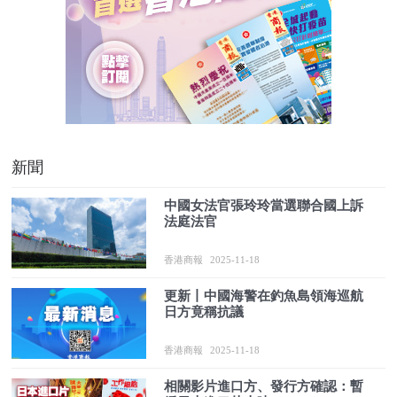
新聞
中國女法官張玲玲當選聯合國上訴
法庭法官
香港商報
2025-11-18
更新丨中國海警在釣魚島領海巡航
日方竟稱抗議
香港商報
2025-11-18
相關影片進口方、發行方確認：暫