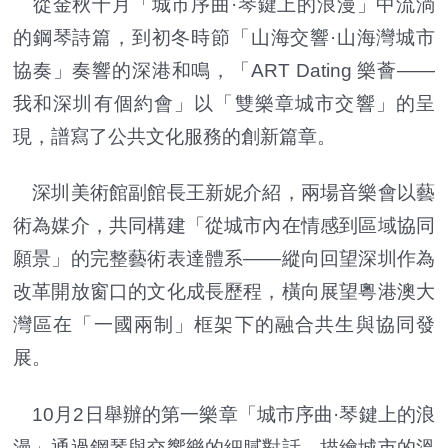
從金秋十月「城市序曲·琴鍵上的浪漫」中流淌
的鋼琴詩篇，到初冬時節「山海交響·山海灣城市
協奏」奏響的深港和鳴，「ART Dating 樂薈——
我和深圳有個約會」以「雙樂章城市交響」的呈
現，譜寫了公共文化服務的創新篇章。
深圳美術館副館長王新妮介紹，兩場音樂會以藝
術為媒介，共同構建「從城市內在情感到區域協同
願景」的完整藝術表達體系——縱向回望深圳作為
改革開放窗口的文化成長歷程，橫向展望粵港澳大
灣區在「一國兩制」框架下的融合共生與協同發
展。
10月2日舉辦的第一樂章「城市序曲·琴鍵上的浪
漫」通過鋼琴與交響樂的細膩對話，描繪城市的溫