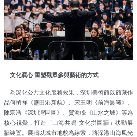
文化潤心 重塑觀眾參與藝術的方式
為深化公共文化服務效果，深圳美術館以館藏作
品何禎祥《鹽田港新貌》、宋玉明《前海晨曦》、
陳宗浩《深圳灣區圖》、賀海峰《山水之城》等為
核心視覺，打造「山海共鳴·文化拼圖牆」移動展
牆裝置。展牆以城市地貌為線索，將深港山海風光