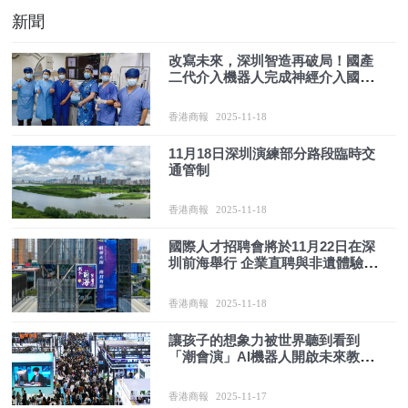
新聞
改寫未來，深圳智造再破局！國產
二代介入機器人完成神經介入國內
首例手術
香港商報
2025-11-18
11月18日深圳演練部分路段臨時交
通管制
香港商報
2025-11-18
國際人才招聘會將於11月22日在深
圳前海舉行 企業直聘與非遺體驗同
步開放
香港商報
2025-11-18
讓孩子的想象力被世界聽到看到
「潮會演」AI機器人開啟未來教育
新課堂
香港商報
2025-11-17