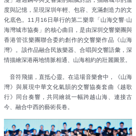
度與記憶，呈現深圳年輕、包容、充滿創造力的文
化底色。11月16日舉行的第二樂章「山海交響·山
海灣城市協奏」的核心曲目，是由深圳交響樂團與
香港管弦樂團聯合委約創作的交響樂作品《山海
灣》。該作品融合民族樂器、合唱與交響語彙，深
情描繪深港兩地情脈相通、山海相約的壯麗圖景。
音符飛揚，直抵心靈。在這場音樂會中，《山海
灣》與展現中華文化氣韻的交響協奏套曲《越歌
行》同台奏響，共同繪就一幅跨越山海、連接古
今、融合中西的藝術長卷。