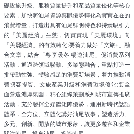
礎設施升級、服務質量提升和產品質量優化等核心
要素，加快將汕尾資源稟賦優勢轉化為實實在在的
消費增量，打造出具有汕尾鮮明特色和持續吸引力
的「美麗經濟」生態，切實實現「美麗環境」向
「美麗經濟」的有效轉化;要着力做好「文旅+」融
合文章，結合「粵享暖冬 暢遊汕尾」促消費系列
活動，通過跨領域聯動、多業態融合，重點打造一
批帶動性強、體驗感足的消費新場景，着力推動消
費擴容提質、文旅產業升級和消費環境優化;要全
面營造濃厚氛圍，精心組織策劃系列城市宣傳推廣
活動，充分發揮全媒體矩陣優勢，運用新時代話語
體系，全方位、立體化講好汕尾故事，塑造活力、
多元、創新、開放的城市形象，讓更多遊客和企業
關注汕尾、投身汕尾、投資汕尾。