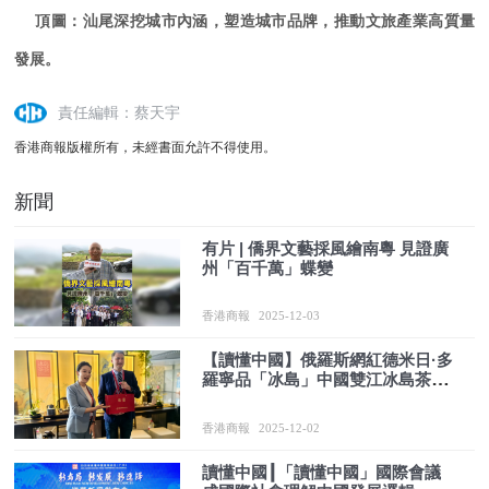
頂圖：汕尾深挖城市內涵，塑造城市品牌，推動文旅產業高質量
發展。
責任編輯：蔡天宇
香港商報版權所有，未經書面允許不得使用。
新聞
有片 | 僑界文藝採風繪南粵 見證廣
州「百千萬」蝶變
香港商報
2025-12-03
【讀懂中國】俄羅斯網紅德米日·多
羅寧品「冰島」中國雙江冰島茶薈
周琦：讓雲南普洱茶更標準姿態走
向全球市場
香港商報
2025-12-02
讀懂中國┃「讀懂中國」國際會議