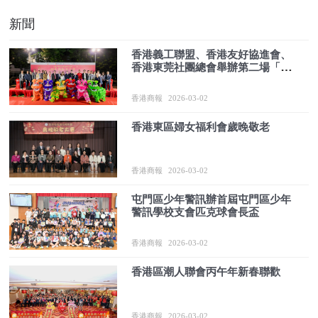
新聞
香港義工聯盟、香港友好協進會、
香港東莞社團總會舉辦第二場「新
春聯歡盆菜宴」
香港商報
2026-03-02
香港東區婦女福利會歲晚敬老
香港商報
2026-03-02
屯門區少年警訊辦首屆屯門區少年
警訊學校支會匹克球會長盃
香港商報
2026-03-02
香港區潮人聯會丙午年新春聯歡
香港商報
2026-03-02