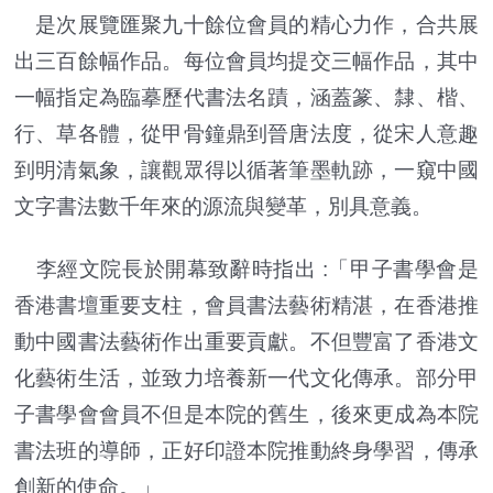
是次展覽匯聚九十餘位會員的精心力作，合共展
出三百餘幅作品。每位會員均提交三幅作品，其中
一幅指定為臨摹歷代書法名蹟，涵蓋篆、隸、楷、
行、草各體，從甲骨鐘鼎到晉唐法度，從宋人意趣
到明清氣象，讓觀眾得以循著筆墨軌跡，一窺中國
文字書法數千年來的源流與變革，別具意義。
李經文院長於開幕致辭時指出 :「甲子書學會是
香港書壇重要支柱，會員書法藝術精湛，在香港推
動中國書法藝術作出重要貢獻。不但豐富了香港文
化藝術生活，並致力培養新一代文化傳承。部分甲
子書學會會員不但是本院的舊生，後來更成為本院
書法班的導師，正好印證本院推動終身學習，傳承
創新的使命。」