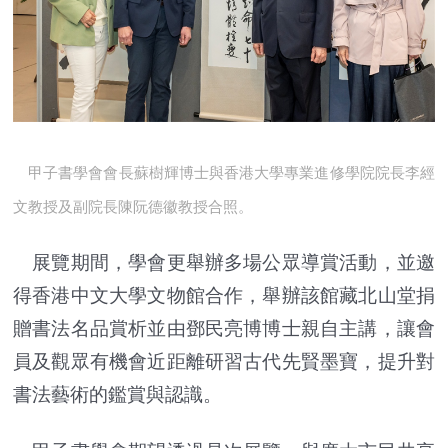
甲子書學會會長蘇樹輝博士與香港大學專業進修學院院長李經
文教授及副院長陳阮德徽教授合照。
展覽期間，學會更舉辦多場公眾導賞活動，並邀
得香港中文大學文物館合作，舉辦該館藏北山堂捐
贈書法名品賞析並由鄧民亮博博士親自主講，讓會
員及觀眾有機會近距離研習古代先賢墨寶，提升對
書法藝術的鑑賞與認識。