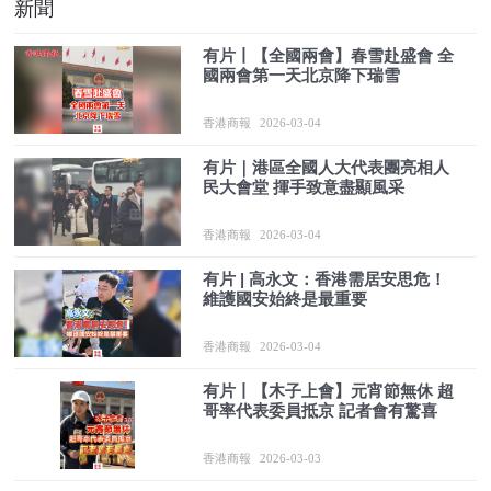
新聞
有片丨【全國兩會】春雪赴盛會 全
國兩會第一天北京降下瑞雪
香港商報
2026-03-04
有片｜港區全國人大代表團亮相人
民大會堂 揮手致意盡顯風采
香港商報
2026-03-04
有片 | 高永文：香港需居安思危！
維護國安始終是最重要
香港商報
2026-03-04
有片丨【木子上會】元宵節無休 超
哥率代表委員抵京 記者會有驚喜
香港商報
2026-03-03